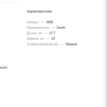
Характеристики
Артикул
—
0056
Производитель
—
Zenith
Длина, cм
—
17.7
Ширина, cм
—
23
Страна производства
—
Украина
ваших