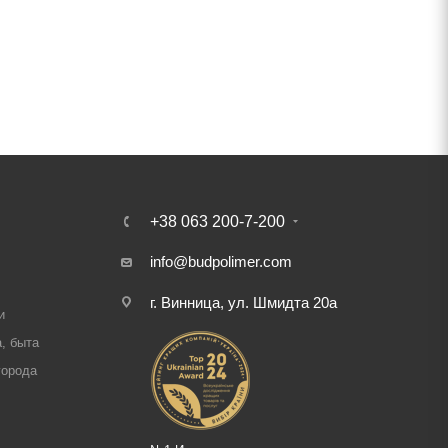
+38 063 200-7-200
info@budpolimer.com
г. Винница, ул. Шмидта 20а
и
, быта
города