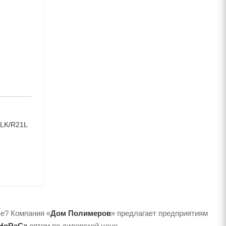
 LK/R21L
е? Компания «
Дом Полимеров
» предлагает предприятиям
 HoReCa
оптом по дилерской цене.