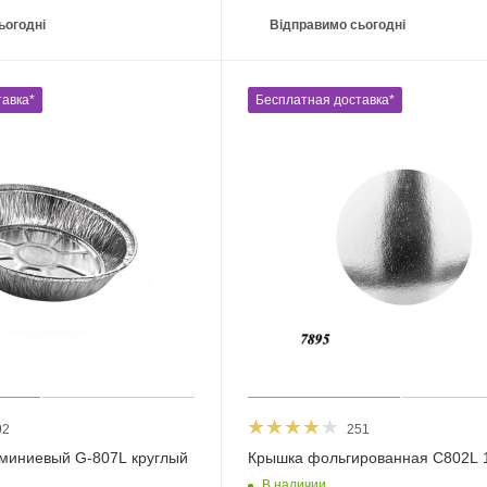
ьогодні
Відправимо сьогодні
авка*
Бесплатная доставка*
92
251
миниевый G-807L круглый
Крышка фольгированная C802L 
В наличии