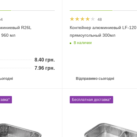
54
48
миниевый R26L
Контейнер алюминиевый LF-120
 960 мл
прямоугольный 300мл
В наличии
8.40
грн.
7.96
грн.
ьогодні
Відправимо сьогодні
авка*
Бесплатная доставка*