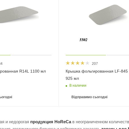
34
207
рованная R14L 1100 мл
Крышка фольгированная LF-845
925 мл
В наличии
ьогодні
Відправимо сьогодні
ая и недорогая
продукция HoReCa
в неограниченном количеств
ания, гостиничного бизнеса и кейтеринга заказать
товары для