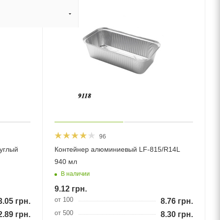
96
углый
Контейнер алюминиевый LF-815/R14L
940 мл
В наличии
9.12
грн.
от 100
3.05
грн.
8.76
грн.
от 500
2.89
грн.
8.30
грн.