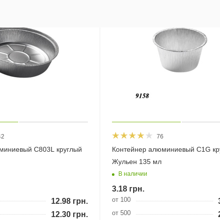
42
76
миниевый C803L круглый
Контейнер алюминиевый C1G кр
Жульен 135 мл
В наличии
3.18
грн.
от 100
12.98
грн.
от 500
12.30
грн.