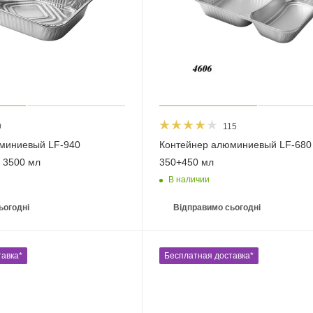
0
115
миниевый LF-940
Контейнер алюминиевый LF-680 
 3500 мл
350+450 мл
В наличии
ьогодні
Відправимо сьогодні
авка*
Бесплатная доставка*