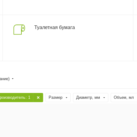
Туалетная бумага
ание)
роизводитель
: 1
Размер
Диаметр, мм
Объем, мл
атериал
Тип
Высота, см
Страна производства
авка*
Бесплатная доставка*