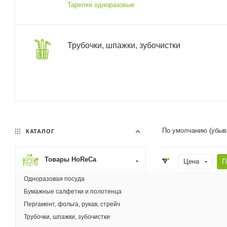
Тарелки одноразовые
Трубочки, шпажки, зубочистки
По умолчанию (убыв
КАТАЛОГ
Товары HoReCa
Цена
П
Одноразовая посуда
Цвет
М
Бумажные салфетки и полотенца
Пергамент, фольга, рукав, стрейч
Бесплатная дост
Трубочки, шпажки, зубочистки