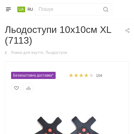
UA
RU
Льодоступи 10х10см XL
(7113)
Ложки для взуття, Льодоступи
Безкоштовна доставка*
104