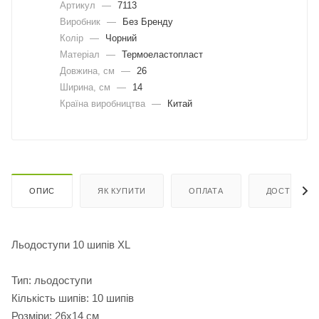
Артикул
—
7113
Виробник
—
Без Бренду
Колір
—
Чорний
Матеріал
—
Термоеластопласт
Довжина, cм
—
26
Ширина, cм
—
14
Країна виробництва
—
Китай
ОПИС
ЯК КУПИТИ
ОПЛАТА
ДОСТАВКА
Льодоступи 10 шипів XL
Тип: льодоступи
Кількість шипів: 10 шипів
Розміри: 26х14 см