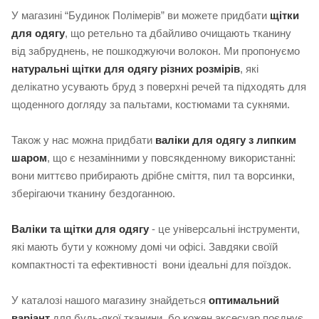
У магазині “Будинок Полімерів” ви можете придбати
щітки
для одягу
, що ретельно та дбайливо очищають тканину
від забруднень, не пошкоджуючи волокон. Ми пропонуємо
натуральні щітки для одягу різних розмірів
, які
делікатно усувають бруд з поверхні речей та підходять для
щоденного догляду за пальтами, костюмами та сукнями.
Також у нас можна придбати
валіки для одягу з липким
шаром
, що є незамінними у повсякденному використанні:
вони миттєво прибирають дрібне сміття, пил та ворсинки,
зберігаючи тканину бездоганною.
Валіки та щітки для одягу
- це універсальні інструменти,
які мають бути у кожному домі чи офісі. Завдяки своїй
компактності та ефективності вони ідеальні для поїздок.
У каталозі нашого магазину знайдеться
оптимальний
варіант
для будь-якої тканини, бо кожен аксесуар поєднує