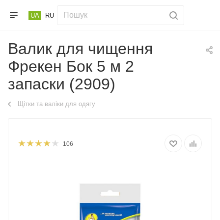
UA
RU
Валик для чищення
Фрекен Бок 5 м 2
запаски (2909)
Щітки та валіки для одягу
106