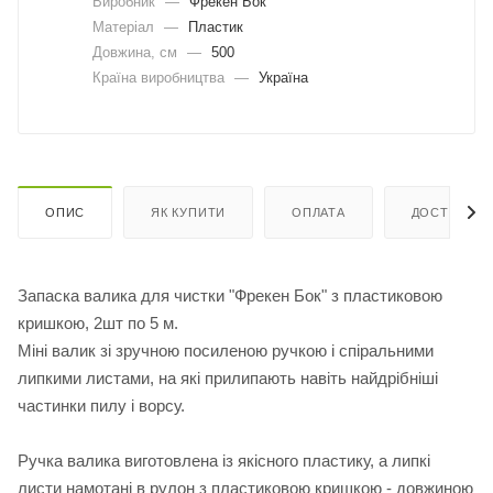
Виробник
—
Фрекен Бок
Матеріал
—
Пластик
Довжина, cм
—
500
Країна виробництва
—
Україна
ОПИС
ЯК КУПИТИ
ОПЛАТА
ДОСТАВКА
Запаска валика для чистки "Фрекен Бок" з пластиковою
кришкою, 2шт по 5 м.
Міні валик зі зручною посиленою ручкою і спіральними
липкими листами, на які прилипають навіть найдрібніші
частинки пилу і ворсу.
Ручка валика виготовлена із якісного пластику, а липкі
листи намотані в рулон з пластиковою кришкою - довжиною