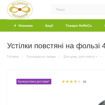
Новинки
Акції
Товари HoReCa
Устілки повстяні на фользі 
—
—
—
Головна
Господарські товари
Для дому, для побуту
Безкоштовна доставка*
88