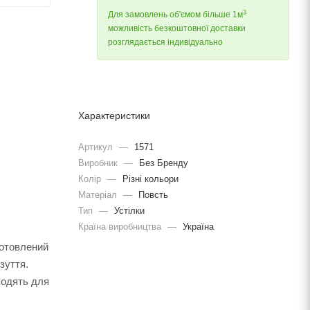
3
Для замовлень об'ємом більше 1м
можливість безкоштовної доставки
розглядається індивідуально
Характеристики
Артикул
—
1571
Виробник
—
Без Бренду
Колір
—
Різні кольори
Матеріал
—
Повсть
Тип
—
Устілки
Країна виробництва
—
Україна
готовлений
зуття.
ходять для