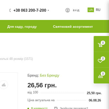
UA
RU
+38 063 200-7-200
ВХІД
Для саду, городу
Святковий асортимент
0
ользі 48 розмір (1571)
0
0
Бренд:
Без Бренду
26,56
грн.
від 100
25,50
грн.
Ціна актуальна на
06.08.26
В наявності
Знайшли дешевше?