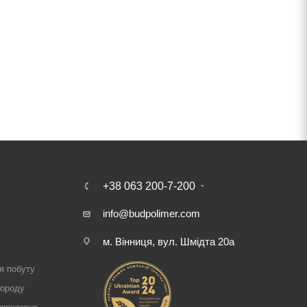
+38 063 200-7-200
info@budpolimer.com
м. Вінниця, вул. Шмідта 20а
і
я побуту
городу