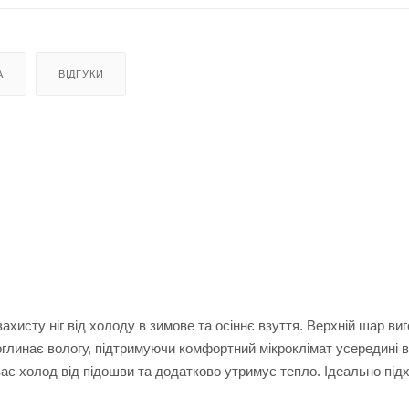
А
ВІДГУКИ
захисту ніг від холоду в зимове та осіннє взуття. Верхній шар ви
 поглинає вологу, підтримуючи комфортний мікроклімат усередині в
ває холод від підошви та додатково утримує тепло. Ідеально під