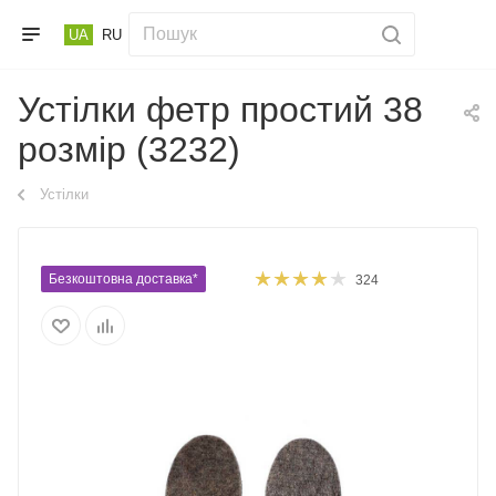
UA
RU
Устілки фетр простий 38
розмір (3232)
Устілки
Безкоштовна доставка*
324