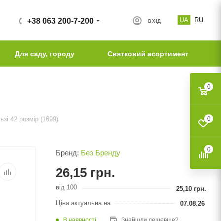
UA
RU
+38 063 200-7-200
ВХІД
Для саду, городу
Святковий асортимент
0
ьзі 42 розмір (1699)
0
0
Бренд:
Без Бренду
26,15
грн.
від 100
25,10
грн.
Ціна актуальна на
07.08.26
В наявності
Знайшли дешевше?