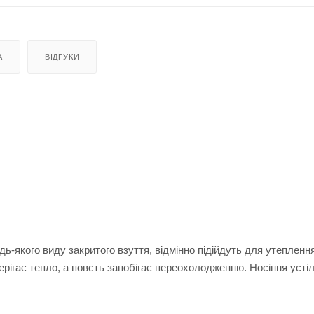
А
ВІДГУКИ
дь-якого виду закритого взуття, відмінно підійдуть для утепленн
берігає тепло, а повсть запобігає переохолодженню. Носіння устіл