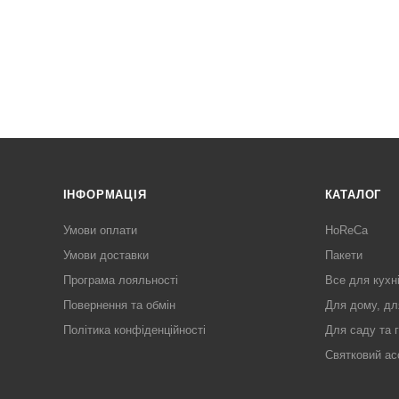
ІНФОРМАЦІЯ
КАТАЛОГ
Умови оплати
HoReCa
Умови доставки
Пакети
Програма лояльності
Все для кухн
Повернення та обмін
Для дому, дл
Політика конфіденційності
Для саду та 
Святковий ас