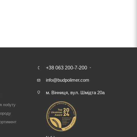
+38 063 200-7-200
info@budpolimer.com
м. Вінниця, вул. Шмідта 20а
і
я побуту
городу
ортимент