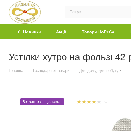
Новинки
Акції
Товари HoReCa
Устілки хутро на фользі 42 
—
—
—
Головна
Господарські товари
Для дому, для побуту
Безкоштовна доставка*
82