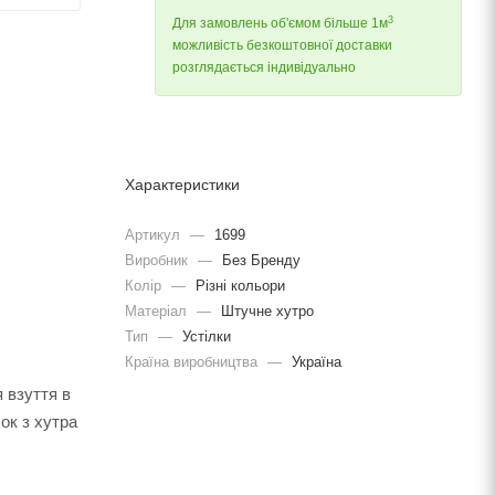
3
Для замовлень об'ємом більше 1м
можливість безкоштовної доставки
розглядається індивідуально
Характеристики
Артикул
—
1699
Виробник
—
Без Бренду
Колір
—
Різні кольори
Матеріал
—
Штучне хутро
Тип
—
Устілки
Країна виробництва
—
Україна
я взуття в
ок з хутра