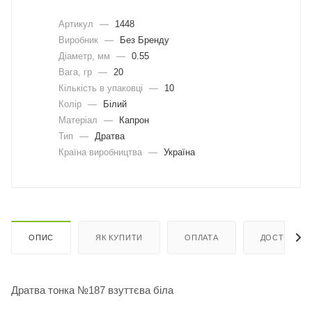
Артикул
—
1448
Виробник
—
Без Бренду
Діаметр, мм
—
0.55
Вага, гр
—
20
Кількість в упаковці
—
10
Колір
—
Білий
Матеріал
—
Капрон
Тип
—
Дратва
Країна виробництва
—
Україна
ОПИС
ЯК КУПИТИ
ОПЛАТА
ДОСТАВКА
Дратва тонка №187 взуттєва біла