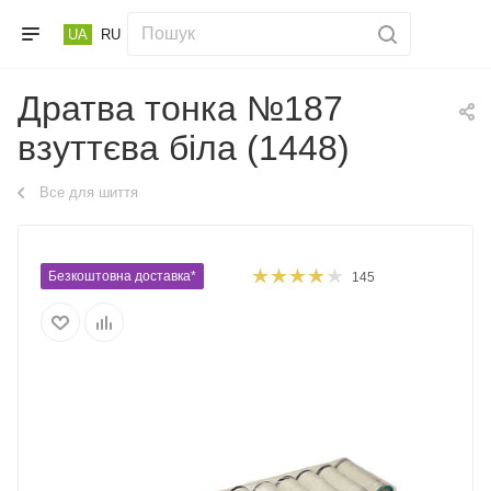
UA
RU
Дратва тонка №187
взуттєва біла (1448)
Все для шиття
Безкоштовна доставка*
145