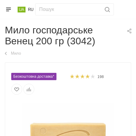
UA
RU
Мило господарське
Венец 200 гр (3042)
Мило
Безкоштовна доставка*
198