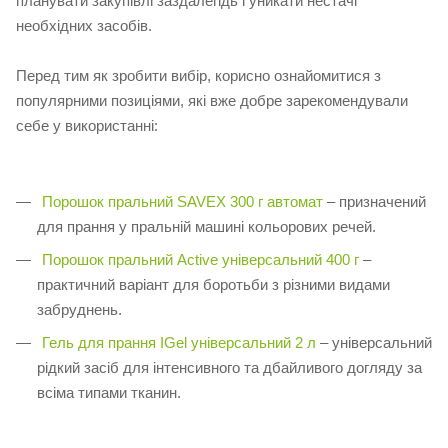
планувати закупівлі заздалегідь і уникати нестачі
необхідних засобів.
Перед тим як зробити вибір, корисно ознайомитися з
популярними позиціями, які вже добре зарекомендували
себе у використанні:
Порошок пральний SAVEX 300 г автомат
– призначений
для прання у пральній машині кольорових речей.
Порошок пральний Аctive універсальний 400 г
–
практичний варіант для боротьби з різними видами
забруднень.
Гель для прання IGel універсальний 2 л
– універсальний
рідкий засіб для інтенсивного та дбайливого догляду за
всіма типами тканин.