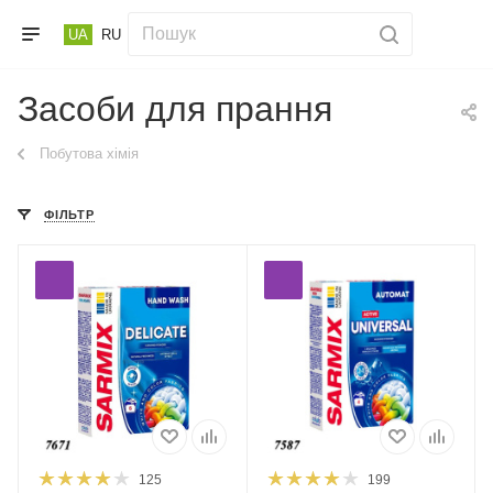
UA
RU
Засоби для прання
Побутова хімія
ФІЛЬТР
125
199