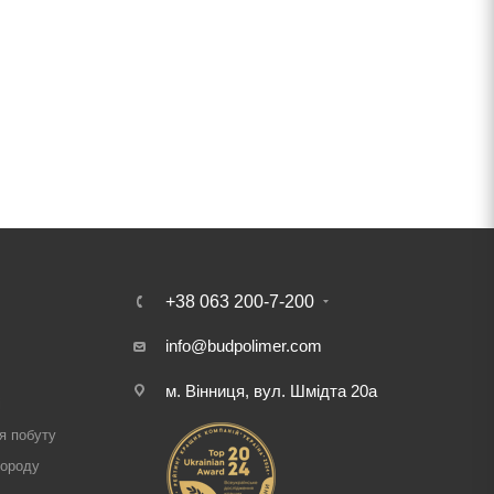
+38 063 200-7-200
info@budpolimer.com
м. Вінниця, вул. Шмідта 20а
і
я побуту
городу