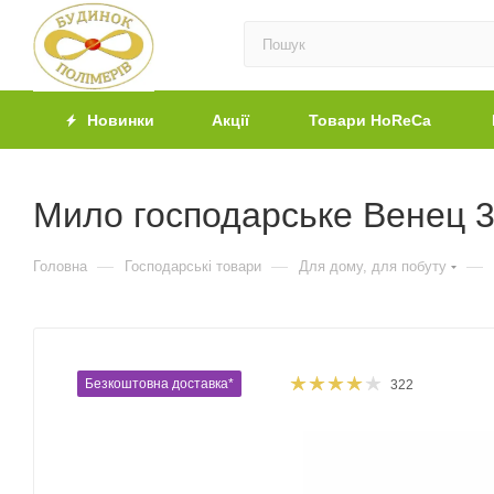
Новинки
Акції
Товари HoReCa
Мило господарське Венец 3
—
—
—
Головна
Господарські товари
Для дому, для побуту
Безкоштовна доставка*
322