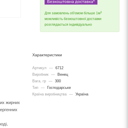
3
Для замовлень об'ємом більше 1м
можливість безкоштовної доставки
розглядається індивідуально
Характеристики
Артикул
—
6712
Виробник
—
Венец
Вага, гр
—
300
Тип
—
Господарське
Країна виробництва
—
Україна
них жирних
лергенних
оді,