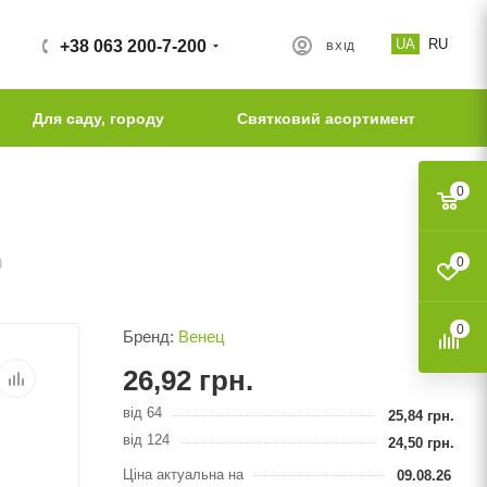
UA
RU
+38 063 200-7-200
ВХІД
Для саду, городу
Святковий асортимент
0
)
0
0
Бренд:
Венец
26,92
грн.
від 64
25,84
грн.
від 124
24,50
грн.
Ціна актуальна на
09.08.26