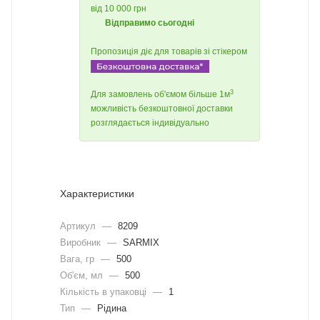
від 10 000 грн
Відправимо сьогодні
Пропозиція діє для товарів зі стікером
3
Для замовлень об'ємом більше 1м
можливість безкоштовної доставки
розглядається індивідуально
Характеристики
Артикул
—
8209
Виробник
—
SARMIX
Вага, гр
—
500
Об'єм, мл
—
500
Кількість в упаковці
—
1
Тип
—
Рідина