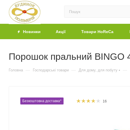
Новинки
Акції
Товари HoReCa
Порошок пральний BINGO 4
—
—
—
Головна
Господарські товари
Для дому, для побуту
Безкоштовна доставка*
16