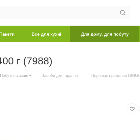
Пакети
Все для кухні
Для дому, для побуту
00 г (7988)
—
—
Побутова хімія
Засоби для прання
Порошок пральний BINGO 