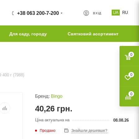
UA
RU
+38 063 200-7-200
ВХІД
Для саду, городу
Святковий асортимент
0
400 г (7988)
0
0
Бренд:
Bingo
40,26
грн.
Ціна актуальна на
08.08.26
Продано
Знайшли дешевше?