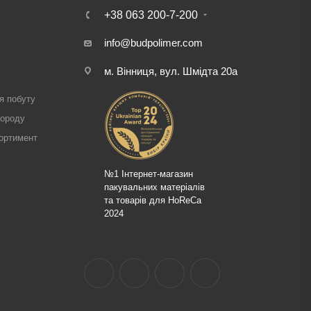
+38 063 200-7-200
info@budpolimer.com
м. Вінниця, вул. Шмідта 20а
і
я побуту
городу
ортимент
№1 Інтернет-магазин
пакувальних матеріалів
та товарів для HoReCa
2024