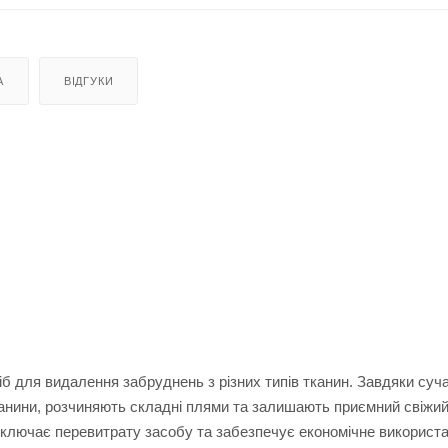
А
ВІДГУКИ
б для видалення забруднень з різних типів тканин. Завдяки суча
анини, розчиняють складні плями та залишають приємний свіжий
виключає перевитрату засобу та забезпечує економічне використа