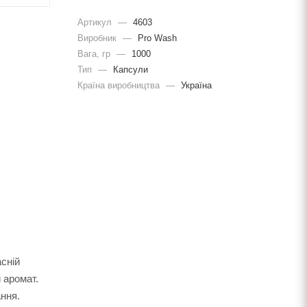
Артикул
—
4603
Виробник
—
Pro Wash
Вага, гр
—
1000
Тип
—
Капсули
Країна виробництва
—
Україна
сній
 аромат.
ння.