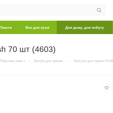
Пакети
Все для кухні
Для дому, для побуту
h 70 шт (4603)
—
—
Побутова хімія
Засоби для прання
Капсули для прання ProW