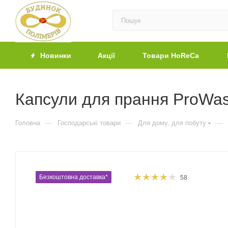
Новинки
Акції
Товари HoReCa
Капсули для прання ProWas
—
—
—
Головна
Господарські товари
Для дому, для побуту
Безкоштовна доставка*
58