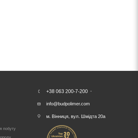
+38 063 200-7-200
info@budpolimer.com
м. Вінниця, вул. Шмідта 20а
і
я побуту
городу