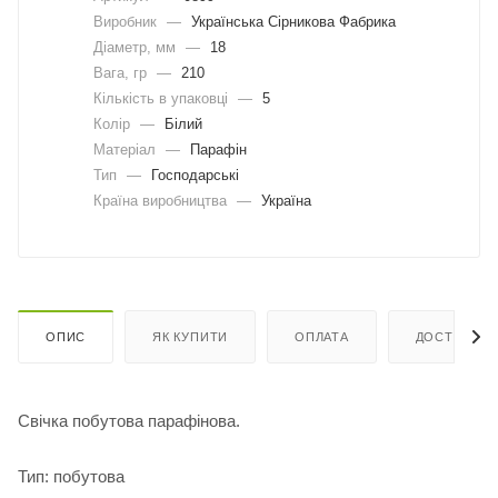
Виробник
—
Українська Сірникова Фабрика
Діаметр, мм
—
18
Вага, гр
—
210
Кількість в упаковці
—
5
Колір
—
Білий
Матеріал
—
Парафін
Тип
—
Господарські
Країна виробництва
—
Україна
ОПИС
ЯК КУПИТИ
ОПЛАТА
ДОСТАВКА
Свічка побутова парафінова.
Тип: побутова