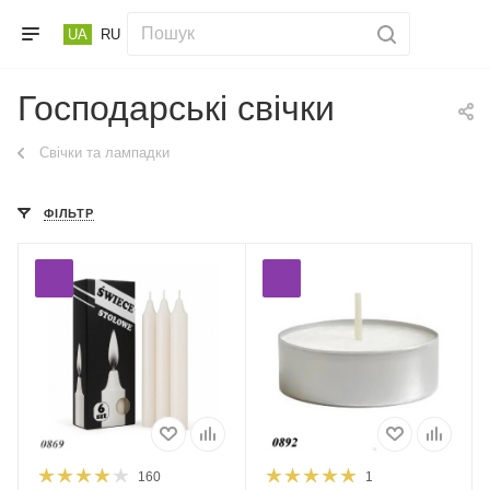
UA
RU
Господарські свічки
Свічки та лампадки
ФІЛЬТР
160
1