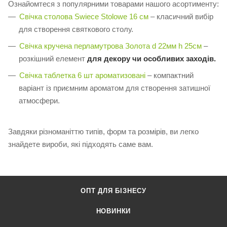
Ознайомтеся з популярними товарами нашого асортименту:
Свічка столова Swiece Stolowe 16 см
– класичний вибір
для створення святкового столу.
Свічка кручена перламутрова Золота d 22мм h 25см
–
розкішний елемент
для декору чи особливих заходів.
Свічка таблетка 6 шт ароматизовані
– компактний
варіант із приємним ароматом для створення затишної
атмосфери.
Завдяки різноманіттю типів, форм та розмірів, ви легко
знайдете вироби, які підходять саме вам.
ОПТ ДЛЯ БІЗНЕСУ
НОВИНКИ