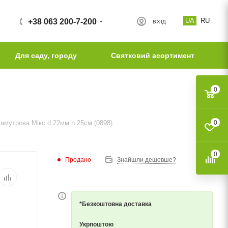
UA
RU
+38 063 200-7-200
ВХІД
Для саду, городу
Святковий асортимент
0
ламутрова Мікс d 22мм h 25см (0898)
0
0
Продано
Знайшли дешевше?
*Безкоштовна доставка
Укрпоштою