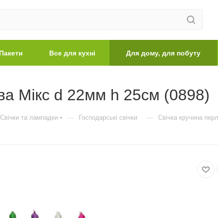
Пакети
Все для кухні
Для дому, для побуту
а Мікс d 22мм h 25см (0898)
—
—
Свічки та лампадки
Господарські свічки
Свічка кручена пер