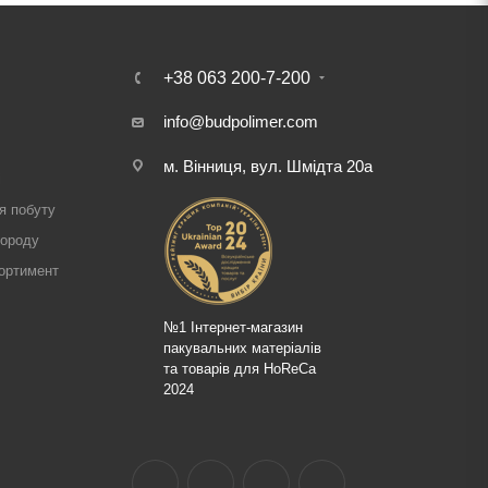
+38 063 200-7-200
info@budpolimer.com
м. Вінниця, вул. Шмідта 20а
і
я побуту
городу
ортимент
№1 Інтернет-магазин
пакувальних матеріалів
та товарів для HoReCa
2024