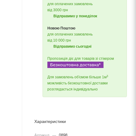
для оплачених замовлень
від 3000 грн
Відправимо у понеділок
Новою Поштою
для оплачених замовлень
від 10 000 грн
Відправимо сьогодні
Пропозиція діє для товарів зі стікером
3
Для замовлень об'ємом більше 1м
можливість безкоштовної доставки
розглядається індивідуально
Характеристики
Артикул
—
0898