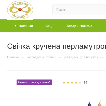
Новинки
Акції
Товари HoReCa
Свічка кручена перламутров
—
—
—
Головна
Господарські товари
Для дому, для побуту
Безкоштовна доставка*
15