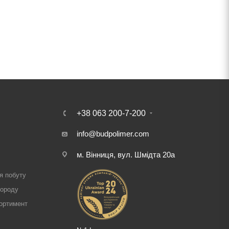
+38 063 200-7-200
info@budpolimer.com
м. Вінниця, вул. Шмідта 20а
і
я побуту
городу
ортимент