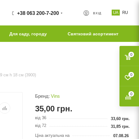
UA
RU
+38 063 200-7-200
ВХІД
Для саду, городу
Святковий асортимент
0
9 см h 18 см (3900)
0
0
Бренд:
Vins
35,00
грн.
від 36
33,60
грн.
від 72
31,85
грн.
Ціна актуальна на
07.08.26