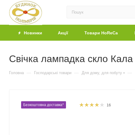
Новинки
Акції
Товари HoReCa
Свічка лампадка скло Кала 
—
—
—
Головна
Господарські товари
Для дому, для побуту
Безкоштовна доставка*
16