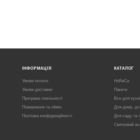
ІНФОРМАЦІЯ
КАТАЛОГ
Умови оплати
HoReCa
Умови доставки
Пакети
Програма лояльності
Все для кухн
Повернення та обмін
Для дому, дл
Політика конфіденційності
Для саду та 
Святковий ас