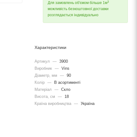
3
Для замовлень об'ємом більше 1м
можливість безкоштовної доставки
розглядається індивідуально
Характеристики
Артикул
—
3900
Виробник
—
Vins
Діаметр, мм
—
90
Колір
—
В асортименті
Матеріал
—
Скло
Висота, см
—
18
Країна виробництва
—
Україна