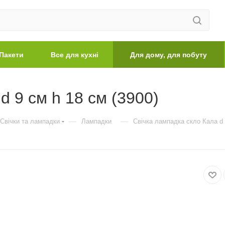
Пакети
Все для кухні
Для дому, для побуту
d 9 см h 18 см (3900)
—
—
Свічки та лампадки
Лампадки
Свічка лампадка скло Кала d 