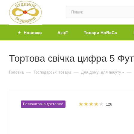
Новинки
Акції
Товари HoReCa
Тортова свічка цифра 5 Фут
—
—
—
Головна
Господарські товари
Для дому, для побуту
Безкоштовна доставка*
126