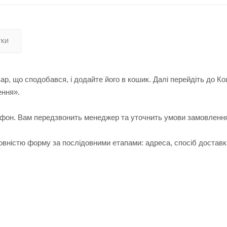
УКИ
ар, що сподобався, і додайте його в кошик. Далі перейдіть до К
ення».
лефон. Вам передзвонить менеджер та уточнить умови замовленн
вністю форму за послідовними етапами: адреса, спосіб доставк