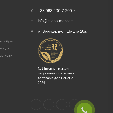
+38 063 200-7-200
info@budpolimer.com
м. Вінниця, вул. Шмідта 20а
і
я побуту
городу
ортимент
№1 Інтернет-магазин
пакувальних матеріалів
та товарів для HoReCa
2024