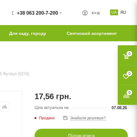
UA
RU
+38 063 200-7-200
ВХІД
Для саду, городу
Святковий асортимент
0
5 Футбол (0274)
0
0
17,56
грн.
Ціна актуальна на
07.08.26
Продано
Знайшли дешевше?
Підписатися