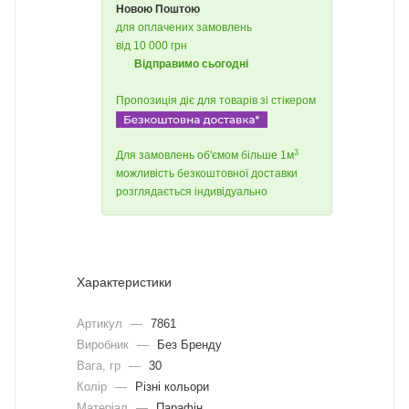
Новою Поштою
для оплачених замовлень
від 10 000 грн
Відправимо сьогодні
Пропозиція діє для товарів зі стікером
3
Для замовлень об'ємом більше 1м
можливість безкоштовної доставки
розглядається індивідуально
Характеристики
Артикул
—
7861
Виробник
—
Без Бренду
Вага, гр
—
30
Колір
—
Різні кольори
Матеріал
—
Парафін