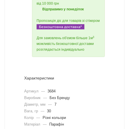
від 10 000 грн
Відправимо у понеділок
Пропозиція діє для товарів зі стікером
3
Для замовлень об'ємом більше 1м
можливість безкоштовної доставки
розглядається індивідуально
Характеристики
Артикул
—
3684
Виробник
—
Без Бренду
Діаметр, мм
—
7
Вага, гр
—
30
Колір
—
Різні кольори
Матеріал
—
Парафін