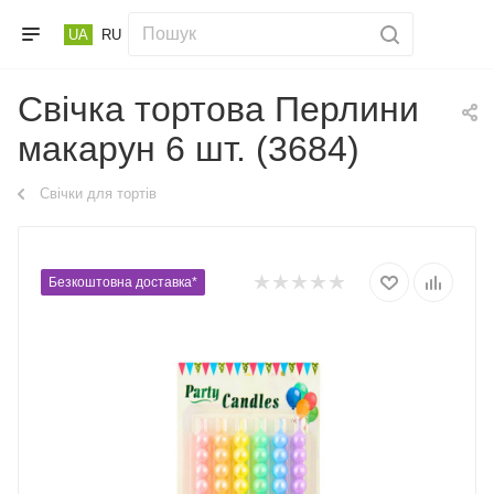
UA
RU
Свічка тортова Перлини
макарун 6 шт. (3684)
Свічки для тортів
Безкоштовна доставка*