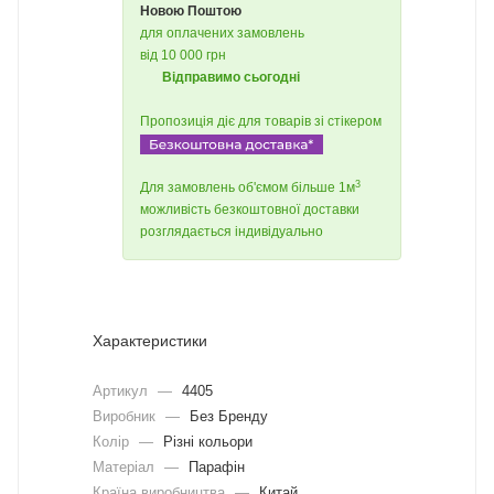
Новою Поштою
для оплачених замовлень
від 10 000 грн
Відправимо сьогодні
Пропозиція діє для товарів зі стікером
3
Для замовлень об'ємом більше 1м
можливість безкоштовної доставки
розглядається індивідуально
Характеристики
Артикул
—
4405
Виробник
—
Без Бренду
Колір
—
Різні кольори
Матеріал
—
Парафін
Країна виробництва
—
Китай