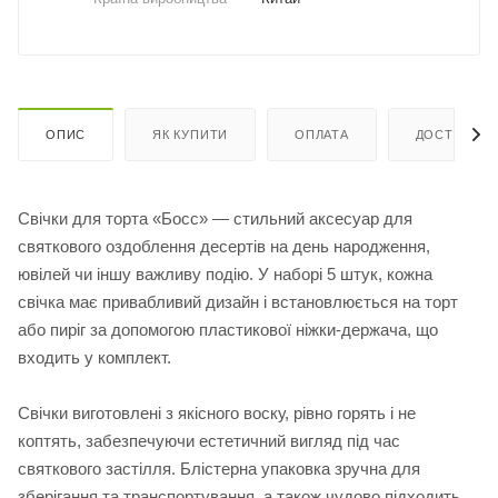
ОПИС
ЯК КУПИТИ
ОПЛАТА
ДОСТАВКА
Свічки для торта «Босс» — стильний аксесуар для
святкового оздоблення десертів на день народження,
ювілей чи іншу важливу подію. У наборі 5 штук, кожна
свічка має привабливий дизайн і встановлюється на торт
або пиріг за допомогою пластикової ніжки-держача, що
входить у комплект.
Свічки виготовлені з якісного воску, рівно горять і не
коптять, забезпечуючи естетичний вигляд під час
святкового застілля. Блістерна упаковка зручна для
зберігання та транспортування, а також чудово підходить