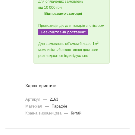
для оплачених замовлень
від 10 000 грн
Відправимо сьогодні
Пропозиція діє для товарів зі стікером
3
Для замовлень об'ємом більше 1м
можливість безкоштовної доставки
розглядається індивідуально
Характеристики
Артикул
—
2163
Матеріал
—
Парафін
Країна виробництва
—
Китай