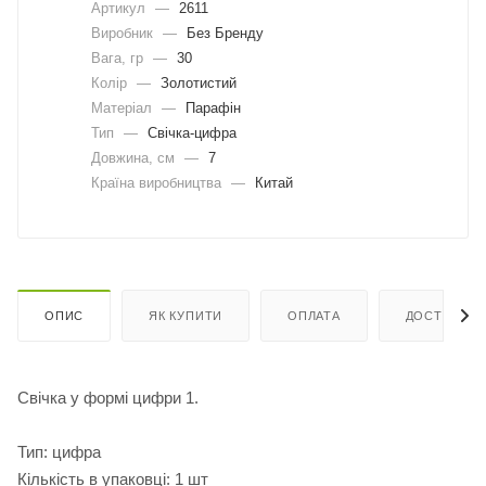
Артикул
—
2611
Виробник
—
Без Бренду
Вага, гр
—
30
Колір
—
Золотистий
Матеріал
—
Парафін
Тип
—
Свічка-цифра
Довжина, cм
—
7
Країна виробництва
—
Китай
ОПИС
ЯК КУПИТИ
ОПЛАТА
ДОСТАВКА
Свічка у формі цифри 1.
Тип: цифра
Кількість в упаковці: 1 шт