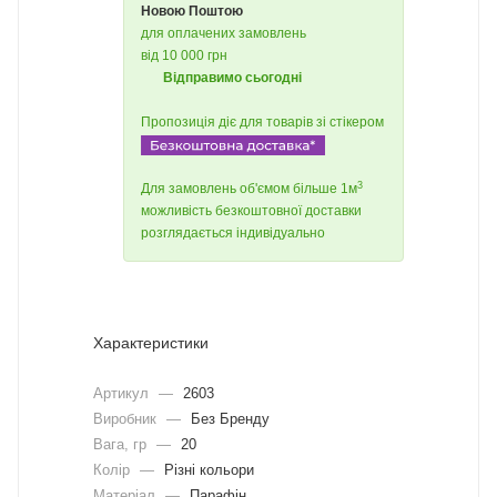
Новою Поштою
для оплачених замовлень
від 10 000 грн
Відправимо сьогодні
Пропозиція діє для товарів зі стікером
3
Для замовлень об'ємом більше 1м
можливість безкоштовної доставки
розглядається індивідуально
Характеристики
Артикул
—
2603
Виробник
—
Без Бренду
Вага, гр
—
20
Колір
—
Різні кольори
Матеріал
—
Парафін