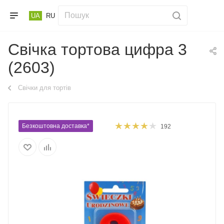
UA
RU
Свічка тортова цифра 3
(2603)
Свічки для тортів
Безкоштовна доставка*
192