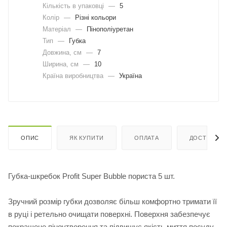
Кількість в упаковці
—
5
Колір
—
Різні кольори
Матеріал
—
Пінополіуретан
Тип
—
Губка
Довжина, cм
—
7
Ширина, cм
—
10
Країна виробництва
—
Україна
ОПИС
ЯК КУПИТИ
ОПЛАТА
ДОСТАВКА
Губка-шкребок Profit Super Bubble пориста 5 шт.
Зручний розмір губки дозволяє більш комфортно тримати її
в руці і ретельно очищати поверхні. Поверхня забезпечує
покращене піноутворення та підвищує якість миття посуду,