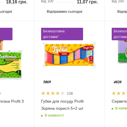
від 100
від 100
18,16
грн.
11,07
грн.
ьогодні
Відправимо сьогодні
Відпр
Безкоштовна
Безкош
доставка*
доставк
0
138
озна Profit 3
Губки для посуду Profit
Серветка
Зоряна пористі 5+2 шт
В наяв
В наявності