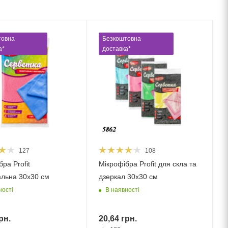
товна
Безкоштовна
а*
доставка*
127
108
ра Profit
Мікрофібра Profit для скла та
альна 30х30 см
дзеркал 30х30 см
ності
В наявності
рн.
20,64
грн.