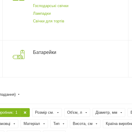
Господарські свічки
Лампадки
Свічки для тортів
Батарейки
спадання)
иробник
: 1
Розмір см.
Об'єм, л
Діаметр, мм
аковці
Матеріал
Тип
Висота, см
Країна виробн