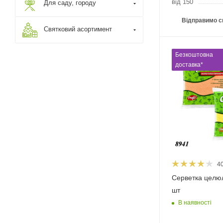
від 150
Для саду, городу
Відправимо с
Святковий асортимент
Безкоштовна
доставка*
4
Серветка целюл
шт
В наявності