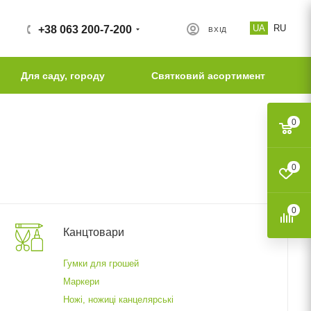
UA
RU
+38 063 200-7-200
ВХІД
Для саду, городу
Святковий асортимент
0
0
0
Канцтовари
Гумки для грошей
Маркери
Ножі, ножиці канцелярські