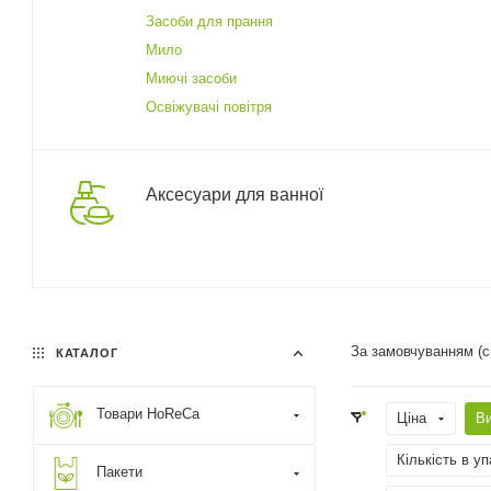
Засоби для прання
Мило
Миючі засоби
Освіжувачі повітря
Аксесуари для ванної
За замовчуванням (
КАТАЛОГ
Товари HoReCa
Ціна
В
Кількість в уп
Пакети