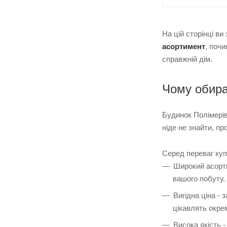
На цій сторінці в
асортимент
, поч
справжній дім.
Чому обира
Будинок Полімері
ніде не знайти, пр
Серед переваг куп
Широкий асорти
вашого побуту.
Вигідна ціна -
цікавлять окрем
Висока якість 