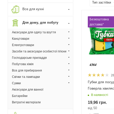
Тип застібки
Все для кухні
Безкоштовна
Для дому, для побуту
доставка*
Аксесуари для одягу та взуття
Канцтовари
Електротовари
Засоби та аксесуари особистої гігієни
Господарське приладдя
Побутова хімія
Все для прибирання
2
Свічки та лампадки
Губки для посуд
Сумки
Говерла хвиляс
Аксесуари для ванної
В наявності
Батарейки
19,96
грн.
Витратні матеріали
від 50