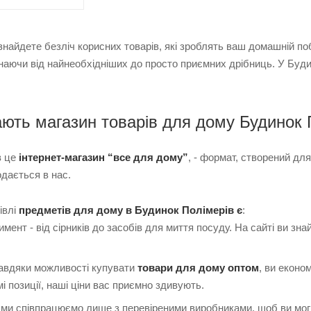
и знайдете безліч корисних товарів, які зроблять ваш домашній 
инаючи від найнеобхідніших до просто приємних дрібниць. У Буд
ють магазин товарів для дому Будинок 
в це
інтернет-магазин “все для дому”
, - формат, створений для
одається в нас.
івлі
предметів для дому в Будинок Полімерів є
:
мент - від сірників до засобів для миття посуду. На сайті ви зн
 завдяки можливості купувати
товари для дому оптом
, ви еконо
і позиції, наші ціни вас приємно здивують.
- ми співпрацюємо лише з перевіреними виробниками, щоб ви м