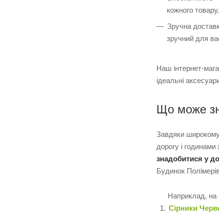
кожного товару.
Зручна доставк
зручний для ва
Наш інтернет-маг
ідеальні аксесуар
Що може зн
Завдяки широкому 
дорогу і годинами
знадобитися у д
Будинок Полімерів
Наприклад, на с
Сірники Черв