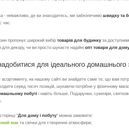
а - неважливо, де ви знаходитесь, ми забезпечимо
швидку та 
с час.
азин пропонує широкий вибір
товарів для будинку
за доступними
и для декору, чи ви просто шукаєте надійні
опт товари для дом
адобитися для ідеального домашнього 
асортименту, на нашому сайті ви знайдете саме те, що вам потрі
 ходити серед тисяч позицій, шукаючи потрібне у фізичному мага
омашньому побуті
і навіть більше. Подарунки, сувеніри, святкові
.
торінці “
Для дому і побуту
” можна замовити:
оний мак
та свічки для створення атмосфери;