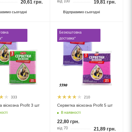
від 100
20,61
грн.
19,81
грн.
авимо сьогодні
Відправимо сьогодні
товна
Безкоштовна
а*
доставка*
333
210
 віскозна Profit 3 шт
Серветка віскозна Profit 5 шт
ності
В наявності
22,80
грн.
від 70
21,89
грн.