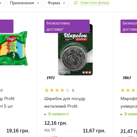
Призначення
Форма
Очистити фільтр
Безкоштовна
Безкош
доставка*
доставк
89
6
у Profit
Шкребок для посуду
Мікрофіб
ті 5 шт
металевий Profit
універс
В наявності
В наяв
12,16
грн.
від 50
19,16
грн.
11,67
грн.
21,47
г