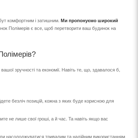
побут комфортним і затишним.
Ми пропонуємо широкий
инок Полімерів є все, щоб перетворити ваш будинок на
Полімерів?
 вашої зручності та економії. Навіть те, що, здавалося б,
айдете безліч позицій, кожна з яких буде корисною для
мите не лише свої гроші, а й час. Та навіть якщо вас
огли насолоджуватися тривалим та надійним використанням