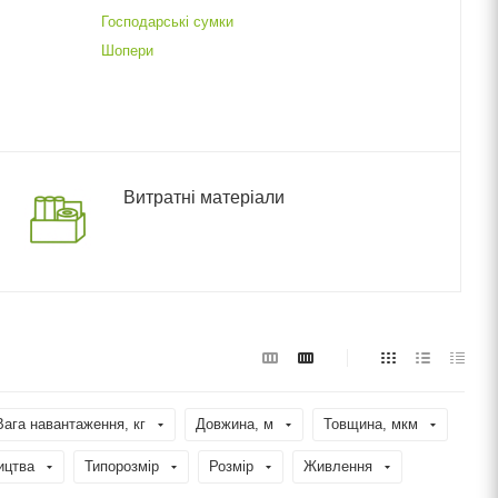
Господарські сумки
Шопери
Витратні матеріали
Вага навантаження, кг
Довжина, м
Товщина, мкм
ицтва
Типорозмір
Розмір
Живлення