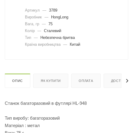
Артикул
—
3789
Виробник
—
HongLong
Вага, гр
—
75
Колір
—
Сталевий
Тип
—
Небезпечна бритва
Країна виробництва
—
Китай
ОПИС
ЯК КУПИТИ
ОПЛАТА
ДОСТАВКА
Станок багаторазовий в футлярі HL-948
Тип виробу: багаторазовий
Матеріал : метал
Вага: 75 г