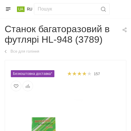
UA
RU
Станок багаторазовий в
футлярі HL-948 (3789)
Все для гоління
Безкоштовна доставка*
157