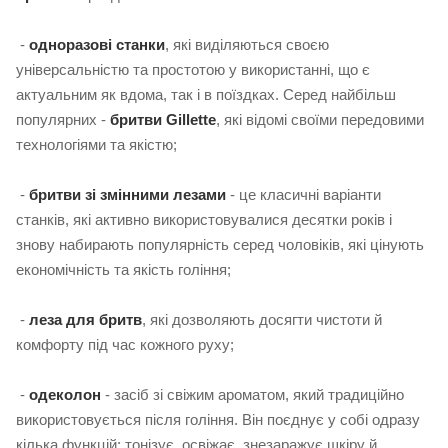
-
одноразові станки
, які виділяються своєю
універсальністю та простотою у використанні, що є
актуальним як вдома, так і в поїздках. Серед найбільш
популярних -
бритви Gillette
, які відомі своїми передовими
технологіями та якістю;
-
бритви зі змінними лезами
- це класичні варіанти
станків, які активно використовувалися десятки років і
знову набирають популярність серед чоловіків, які цінують
економічність та якість гоління;
-
леза для бритв
, які дозволяють досягти чистоти й
комфорту під час кожного руху;
-
одеколон
- засіб зі свіжим ароматом, який традиційно
використовується після гоління. Він поєднує у собі одразу
кілька функцій: тонізує, освіжає, знезаражує шкіру й