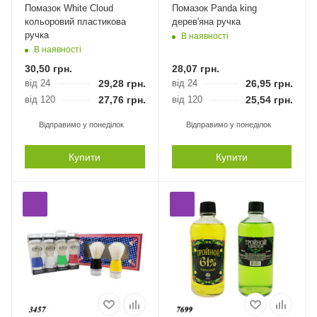
Помазок White Cloud
Помазок Panda king
кольоровий пластикова
дерев'яна ручка
ручка
В наявності
В наявності
30,50
грн.
28,07
грн.
від 24
29,28
грн.
від 24
26,95
грн.
від 120
27,76
грн.
від 120
25,54
грн.
Відправимо у понеділок
Відправимо у понеділок
Купити
Купити