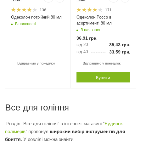
136
171
Одеколон потрійний 80 мл
Одеколон Россо в
асортименті 80 мл
В наявності
В наявності
36,91
грн.
від 20
35,43
грн.
від 40
33,59
грн.
Відправимо у понеділок
Відправимо у понеділок
Купити
Все для гоління
Розділ “Все для гоління” в інтернет-магазині “
Будинок
полімерів
” пропонує
широкий вибір інструментів для
бриття
. У розділі можна знайти: