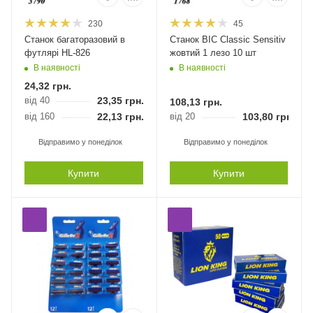
230
45
Станок багаторазовий в
Станок BIC Classic Sensitiv
футлярі HL-826
жовтий 1 лезо 10 шт
В наявності
В наявності
24,32
грн.
від 40
23,35
грн.
108,13
грн.
від 160
22,13
грн.
від 20
103,80
грн.
Відправимо у понеділок
Відправимо у понеділок
Купити
Купити