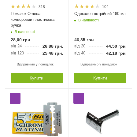
318
104
Помазок Оmeca
Одеколон потрійний 180 мл
кольоровий пластикова
В наявності
ручка
В наявності
28,00
грн.
46,35
грн.
від 24
26,88
грн.
від 20
44,50
грн.
від 120
25,48
грн.
від 40
42,18
грн.
Відправимо у понеділок
Відправимо у понеділок
Купити
Купити