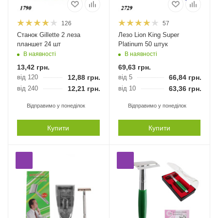
126
57
Станок Gillette 2 леза
Лезо Lion King Super
планшет 24 шт
Platinum 50 штук
В наявності
В наявності
13,42
грн.
69,63
грн.
від 120
12,88
грн.
від 5
66,84
грн.
від 240
12,21
грн.
від 10
63,36
грн.
Відправимо у понеділок
Відправимо у понеділок
Купити
Купити