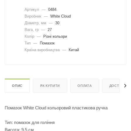
Артикул
—
0484
Виробник
—
White Cloud
Діаметр, мм
—
30
Вага, гр
—
27
Колір
—
Різні кольори
Тип
—
Помазок
Країна виробництва
—
Китай
ОПИС
ЯК КУПИТИ
ОПЛАТА
ДОСТАВКА
Помазок White Cloud кольоровий пластикова ручка
Тип: помазок для гоління
Висота: 9,5 см