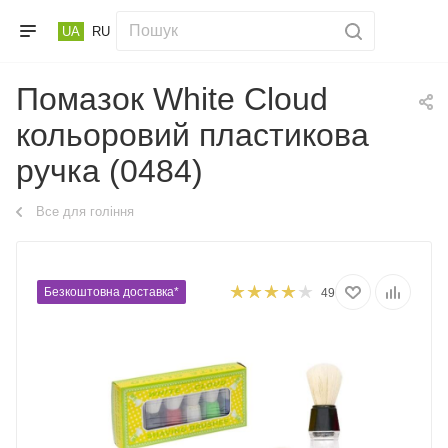
UA
RU
Помазок White Cloud
кольоровий пластикова
ручка (0484)
Все для гоління
Безкоштовна доставка*
49