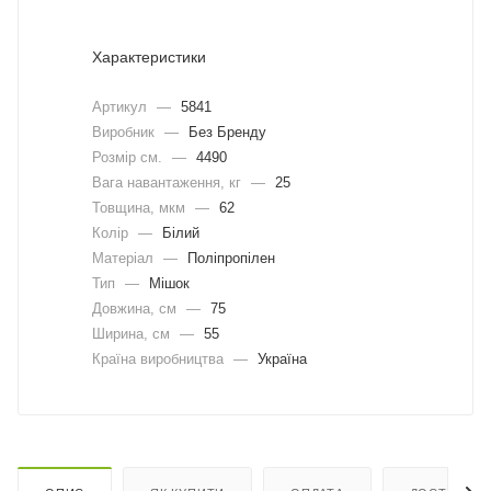
Характеристики
Артикул
—
5841
Виробник
—
Без Бренду
Розмір см.
—
4490
Вага навантаження, кг
—
25
Товщина, мкм
—
62
Колір
—
Білий
Матеріал
—
Поліпропілен
Тип
—
Мішок
Довжина, cм
—
75
Ширина, cм
—
55
Країна виробництва
—
Україна