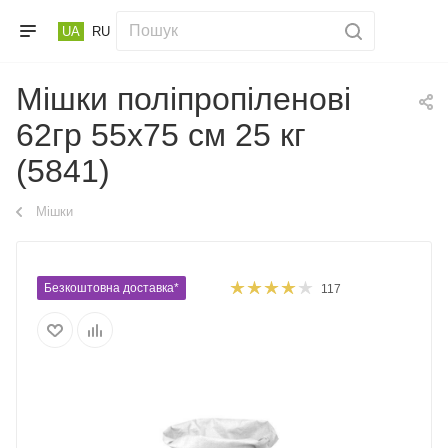
UA
RU
Мішки поліпропіленові
62гр 55х75 см 25 кг
(5841)
Мішки
Безкоштовна доставка*
117