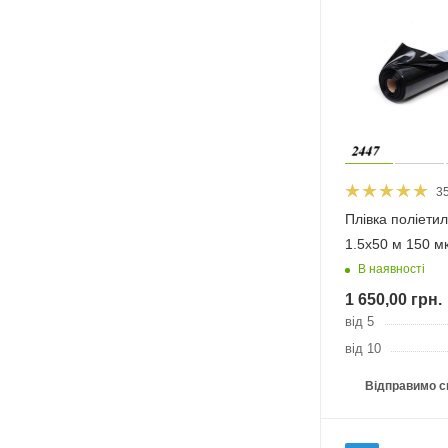
3
Плівка поліети
1.5х50 м 150 м
В наявності
1 650,00
грн.
від 5
від 10
Відправимо с