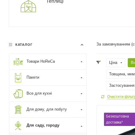
Теплиці
За замовчуванням (
КАТАЛОГ
Товари HoReCa
Ціна
В
Товщина, мкм
Пакети
Застосування
Все для кухні
Очистити фільт
Для дому, для побуту
Безкоштовна
доставка*
Для саду, городу