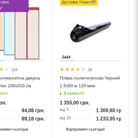
товна
Доставка тільки НП
а*
116
26
нтимоскітна дверна
Плівка поліетиленова Чорний
ітах 100х210 см
1.5х50 м 120 мкм
ності
В наявності
рн.
1 355,00
грн.
від 5
94,08
грн.
1 300,80
грн.
від 10
89,18
грн.
1 233,05
грн.
авимо сьогодні
Відправимо сьогодні