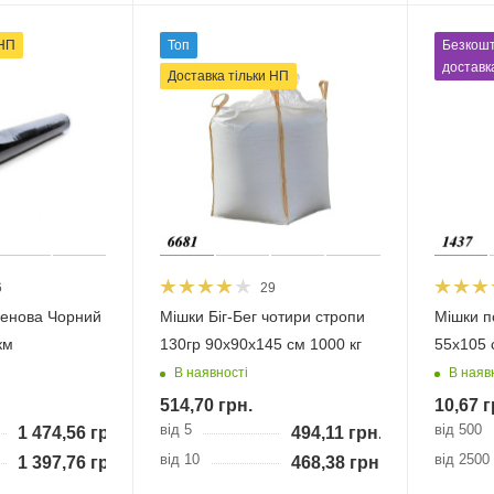
 НП
Топ
Безкош
доставк
Доставка тільки НП
6
29
ленова Чорний
Мішки Біг-Бег чотири стропи
Мішки п
км
130гр 90x90x145 см 1000 кг
55х105 
В наявності
В наяв
514,70
грн.
10,67
г
від 5
від 500
1 474,56
грн.
494,11
грн.
від 10
від 2500
1 397,76
грн.
468,38
грн.