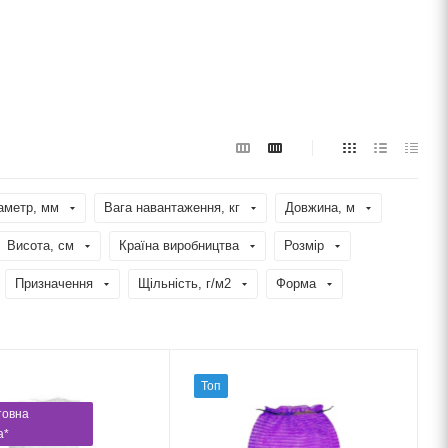
аметр, мм
Вага навантаження, кг
Довжина, м
Висота, см
Країна виробництва
Розмір
Призначення
Щільність, г/м2
Форма
Топ
товна
а*