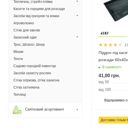
Теплична, стрейч плівка
Касети та горщики для розсади
Засоби від гризунів та комах
Агроволокно
Сітки для овочів
Захисний одяг
Трос, Шпагат, Шнур
2
Мішки
Піддон під касе
Тенти
розсади 60х40х
Садово-городній інвентар
В наявності
Засоби захисту рослин
41,00
грн.
Сітка огіркова, сітка захисна
від 50
Сітка затіняюча
від 100
Теплиці
Відправимо с
Святковий асортимент
Доставка тільки