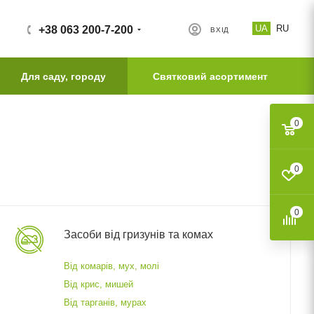
UA
RU
+38 063 200-7-200
ВХІД
Для саду, городу
Святковий асортимент
0
0
0
Засоби від гризунів та комах
Від комарів, мух, молі
Від крис, мишей
Від тарганів, мурах