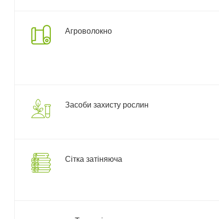
Агроволокно
Засоби захисту рослин
Сітка затіняюча