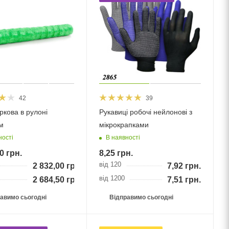
42
39
іркова в рулоні
Рукавиці робочі нейлонові з
м
мікрокрапками
ності
В наявності
0
грн.
8,25
грн.
від 120
2 832,00
грн.
7,92
грн.
від 1200
2 684,50
грн.
7,51
грн.
авимо сьогодні
Відправимо сьогодні