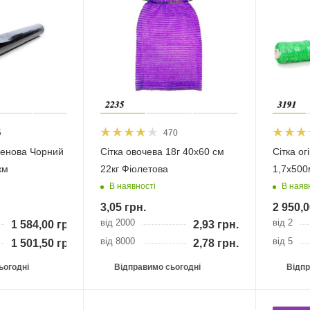
5
470
ленова Чорний
Сітка овочева 18г 40х60 см
Сітка ог
км
22кг Фіолетова
1,7х500
В наявності
В наяв
3,05
грн.
2 950,0
від 2000
від 2
1 584,00
грн.
2,93
грн.
від 8000
від 5
1 501,50
грн.
2,78
грн.
ьогодні
Відправимо сьогодні
Відпр