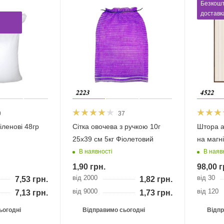
Безкош
доставк
0
37
іленові 48гр
Сітка овочева з ручкою 10г
Штора а
25х39 см 5кг Фіолетовий
на магн
В наявності
В наяв
1,90
грн.
98,00
г
від 2000
від 30
7,53
грн.
1,82
грн.
від 9000
від 120
7,13
грн.
1,73
грн.
ьогодні
Відправимо сьогодні
Відпр