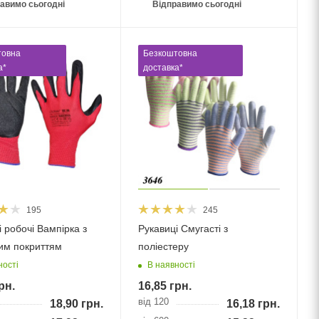
авимо сьогодні
Відправимо сьогодні
товна
Безкоштовна
а*
доставка*
195
245
 робочі Вампірка з
Рукавиці Смугасті з
им покриттям
поліестеру
ності
В наявності
рн.
16,85
грн.
від 120
18,90
грн.
16,18
грн.