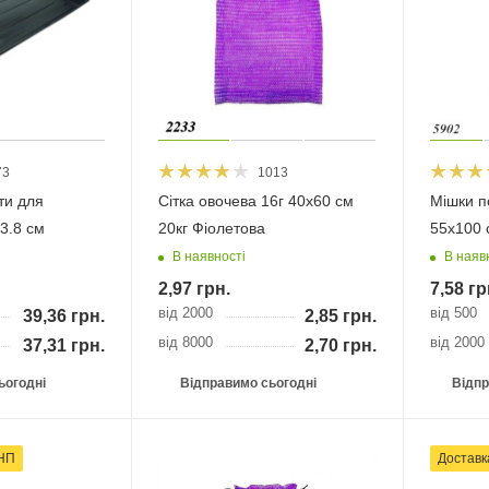
73
1013
ти для
Сітка овочева 16г 40х60 см
Мішки п
3.8 см
20кг Фіолетова
55х100 
В наявності
В наяв
2,97
грн.
7,58
гр
від 2000
від 500
39,36
грн.
2,85
грн.
від 8000
від 2000
37,31
грн.
2,70
грн.
ьогодні
Відправимо сьогодні
Відпр
 НП
Доставк