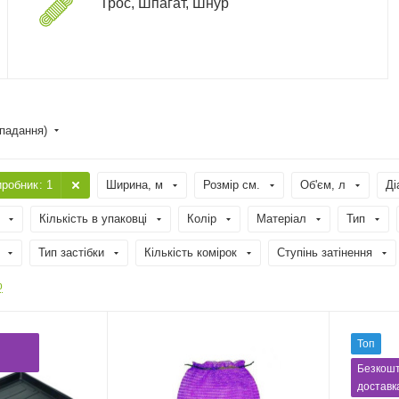
Трос, Шпагат, Шнур
спадання)
иробник
: 1
Ширина, м
Розмір см.
Об'єм, л
Ді
Кількість в упаковці
Колір
Матеріал
Тип
Тип застібки
Кількість комірок
Ступінь затінення
р
Топ
Безкош
доставк