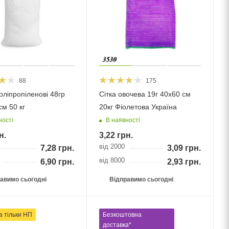
88
175
оліпропіленові 48гр
Сітка овочева 19г 40х60 см
см 50 кг
20кг Фіолетова Україна
ності
В наявності
н.
3,22
грн.
від 2000
7,28
грн.
3,09
грн.
від 8000
6,90
грн.
2,93
грн.
авимо сьогодні
Відправимо сьогодні
а тільки НП
Безкоштовна
доставка*