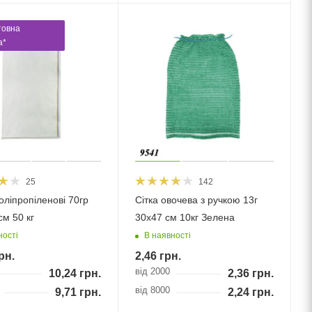
товна
а*
25
142
оліпропіленові 70гр
Сітка овочева з ручкою 13г
см 50 кг
30х47 см 10кг Зелена
ності
В наявності
рн.
2,46
грн.
від 2000
10,24
грн.
2,36
грн.
від 8000
9,71
грн.
2,24
грн.