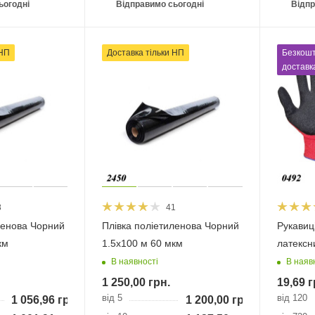
ьогодні
Відправимо сьогодні
Відпр
 НП
Доставка тільки НП
Безкош
доставк
8
41
ленова Чорний
Плівка поліетиленова Чорний
Рукавиці
км
1.5х100 м 60 мкм
латексн
В наявності
В наяв
1 250,00
грн.
19,69
г
від 5
від 120
1 056,96
грн.
1 200,00
грн.