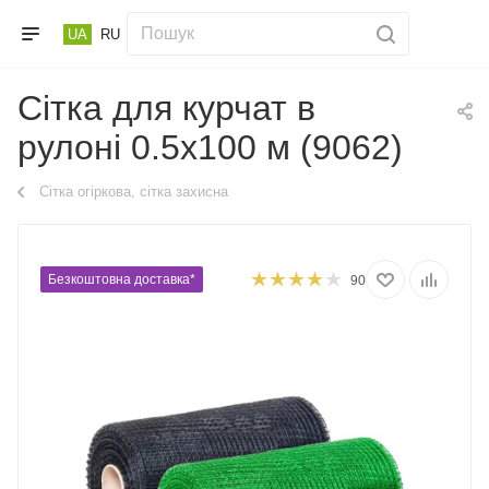
UA
RU
Сітка для курчат в
рулоні 0.5х100 м (9062)
Сітка огіркова, сітка захисна
Безкоштовна доставка*
90