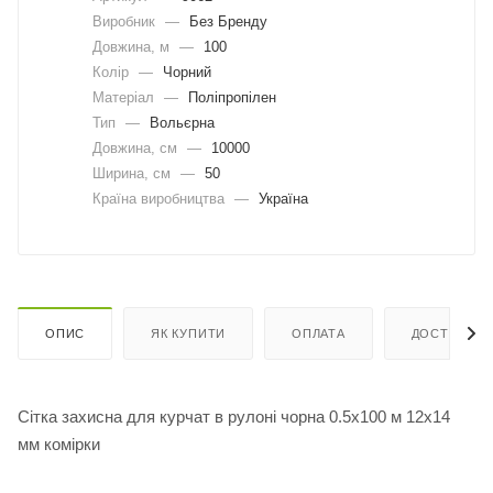
Виробник
—
Без Бренду
Довжина, м
—
100
Колір
—
Чорний
Матеріал
—
Поліпропілен
Тип
—
Вольєрна
Довжина, cм
—
10000
Ширина, cм
—
50
Країна виробництва
—
Україна
ОПИС
ЯК КУПИТИ
ОПЛАТА
ДОСТАВКА
Сітка захисна для курчат в рулоні чорна 0.5х100 м 12х14
мм комірки