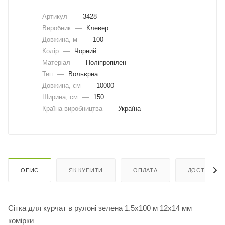
Артикул
—
3428
Виробник
—
Клевер
Довжина, м
—
100
Колір
—
Чорний
Матеріал
—
Поліпропілен
Тип
—
Вольєрна
Довжина, cм
—
10000
Ширина, cм
—
150
Країна виробництва
—
Україна
ОПИС
ЯК КУПИТИ
ОПЛАТА
ДОСТАВКА
Сітка для курчат в рулоні зелена 1.5х100 м 12х14 мм
комірки