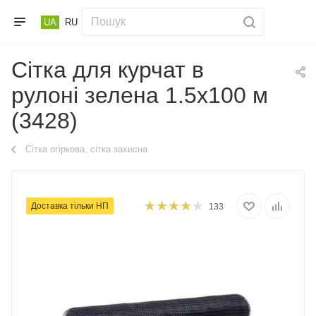
UA
RU
Сітка для курчат в
рулоні зелена 1.5х100 м
(3428)
Сітка огіркова, сітка захисна
Доставка тільки НП
133