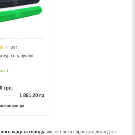
294
я курчат у рулоні
ності
0
грн.
1 891,20
грн.
авимо завтра
шого саду та городу
, які не тільки спростять догляд за