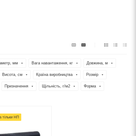
аметр, мм
Вага навантаження, кг
Довжина, м
Висота, см
Країна виробництва
Розмір
Призначення
Щільність, г/м2
Форма
а тільки НП