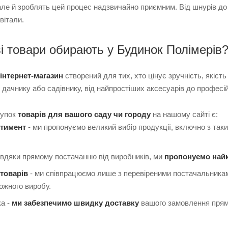
ле й зроблять цей процес надзвичайно приємним. Від шнурів до 
вітали.
і товари обирають у Будинок Полімерів
інтернет-магазин
створений для тих, хто цінує зручність, якіст
дачнику або садівнику, від найпростіших аксесуарів до професій
купок
товарів для вашого саду чи городу
на нашому сайті є:
тимент
- ми пропонуємо великий вибір продукції, включно з таки
 завдяки прямому постачанню від виробників, ми
пропонуємо найк
 товарів
- ми співпрацюємо лише з перевіреними постачальникам
ожного виробу.
ка -
ми забезпечимо швидку доставку
вашого замовлення прямо