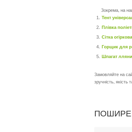
Зокрема, на н
Тент універса
Плівка поліет
Сітка огіркова
Горщик для ро
Шпагат лляний
Замовляйте на сай
зручність, якість
ПОШИРЕ