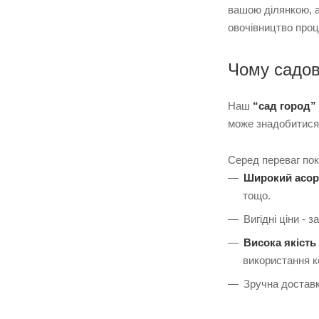
вашою ділянкою, а
овочівництво проц
Чому садов
Наш
“сад город” 
може знадобитися 
Серед переваг по
Широкий асор
тощо.
Вигідні ціни -
Висока якість
використання к
Зручна достав