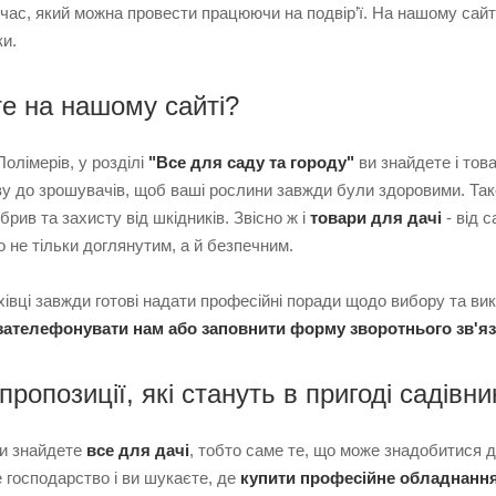
час, який можна провести працюючи на подвір’ї. На нашому сайт
ки.
е на нашому сайті?
олімерів, у розділі
"Все для саду та городу"
ви знайдете і тов
ву до зрошувачів, щоб ваші рослини завжди були здоровими. Та
брив та захисту від шкідників. Звісно ж і
товари для дачі
- від 
о не тільки доглянутим, а й безпечним.
хівці завжди готові надати професійні поради щодо вибору та вик
зателефонувати нам або заповнити форму зворотнього зв'яз
пропозиції, які стануть в пригоді садівни
ви знайдете
все для дачі
, тобто саме те, що може знадобитися д
 господарство і ви шукаєте, де
купити професійне обладнання