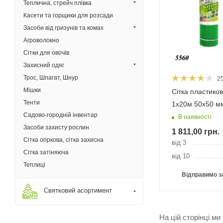
Теплична, стрейч плівка
Касети та горщики для розсади
Засоби від гризунів та комах
Агроволокно
Сітки для овочів
Захисний одяг
Трос, Шпагат, Шнур
2
Мішки
Сітка пластиков
Тенти
1х20м 50х50 м
Садово-городній інвентар
В наявності
Засоби захисту рослин
1 811,00
грн.
Сітка огіркова, сітка захисна
від 3
Сітка затіняюча
від 10
Теплиці
Відправимо з
Святковий асортимент
На цій сторінці м