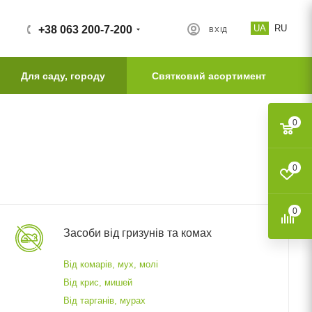
UA
RU
+38 063 200-7-200
ВХІД
Для саду, городу
Святковий асортимент
0
0
0
Засоби від гризунів та комах
Від комарів, мух, молі
Від крис, мишей
Від тарганів, мурах