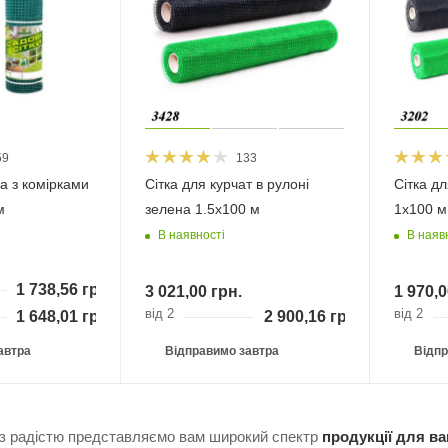
59
133
а з комірками
Сітка для курчат в рулоні
Сітка дл
м
зелена 1.5х100 м
1х100 м
В наявності
В наяв
1 738,56
грн.
3 021,00
грн.
1 970,0
від 2
від 2
1 648,01
грн.
2 900,16
грн.
автра
Відправимо завтра
Відпр
и з радістю представляємо вам широкий спектр
продукції для ва