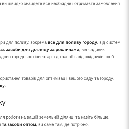
і ви швидко знайдете все необхідне і отримаєте замовлення
ари для поливу, зокрема
все для поливу городу
, від систем
кож
засоби для догляду за рослинами
, від садових
садово-городнього інвентарю до засобів від шкідників, щоб
ористання товарів для оптимізації вашого саду та городу.
ку
.
ку
ля роботи на вашій земельній ділянці та навіть більше.
 та засоби оптом
, ви саме там, де потрібно.