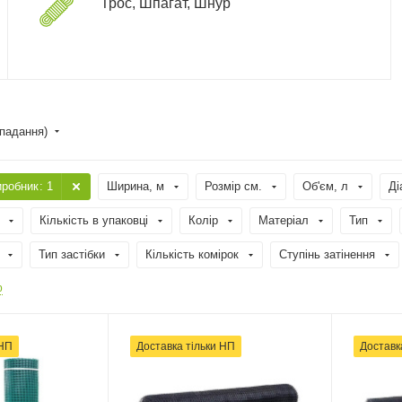
Трос, Шпагат, Шнур
спадання)
иробник
: 1
Ширина, м
Розмір см.
Об'єм, л
Ді
Кількість в упаковці
Колір
Матеріал
Тип
Тип застібки
Кількість комірок
Ступінь затінення
р
 НП
Доставка тільки НП
Доставк