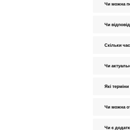
Чи можна п
Чи відповід
Скільки час
Чи актуальн
Які терміни
Чи можна о
Чи є додатк