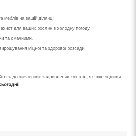
а меблів на вашій ділянці.
захист для ваших рослин в холодну погоду.
ми та смачними.
вирощування міцної та здорової розсади.
йтесь до численних задоволених клієнтів, які вже оцінили
сьогодні
!