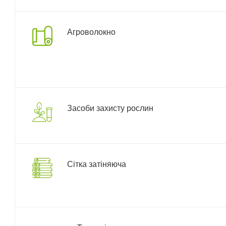
Агроволокно
Засоби захисту рослин
Сітка затіняюча