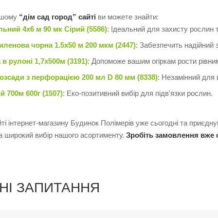
ашому
“дім сад город” сайті
ви можете знайти:
льний 4х6 м 90 мк Сірий (5586)
: Ідеальний для захисту рослин т
иленова чорна 1.5х50 м 200 мкм (2447)
: Забезпечить надійний 
 в рулоні 1,7х500м (3191)
: Допоможе вашим огіркам рости рівни
зсади з перфорацією 200 мл D 80 мм (8338)
: Незамінний для 
 700м 600г (1507)
: Еко-позитивний вибір для підв'язки рослин.
ті інтернет-магазину Будинок Полімерів уже сьогодні та приєдну
 та широкий вибір нашого асортименту.
Зробіть замовлення вже 
НІ ЗАПИТАННЯ