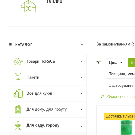
Теплиці
За замовчуванням (
КАТАЛОГ
Товари HoReCa
Ціна
В
Товщина, мкм
Пакети
Застосування
Все для кухні
Очистити фільт
Для дому, для побуту
Доставка тільки
Для саду, городу