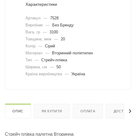
Характеристики
Артикул
—
7528
Виробник
—
Без Бренду
Вага, гр
—
3100
Товщина, мкм
—
20
Колір
—
Сірий
Матеріал
—
Вторинний поліетилен
Тип
—
Стрейч-плівка
Ширина, cм
—
50
Країна виробництва
—
Україна
ОПИС
ЯК КУПИТИ
ОПЛАТА
ДОСТАВКА
Стрейч плівка палетна Вторинна