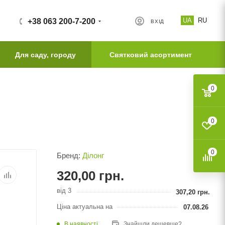
UA
RU
+38 063 200-7-200
ВХІД
Для саду, городу
Святковий асортимент
0
0
0
Бренд:
Ділонг
320,00
грн.
від 3
307,20
грн.
Ціна актуальна на
07.08.26
В наявності
Знайшли дешевше?