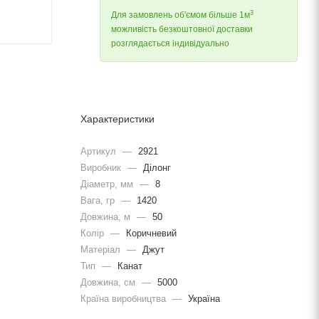
3
Для замовлень об'ємом більше 1м
можливість безкоштовної доставки
розглядається індивідуально
Характеристики
Артикул
—
2921
Виробник
—
Ділонг
Діаметр, мм
—
8
Вага, гр
—
1420
Довжина, м
—
50
Колір
—
Коричневий
Матеріал
—
Джут
Тип
—
Канат
Довжина, cм
—
5000
Країна виробництва
—
Україна