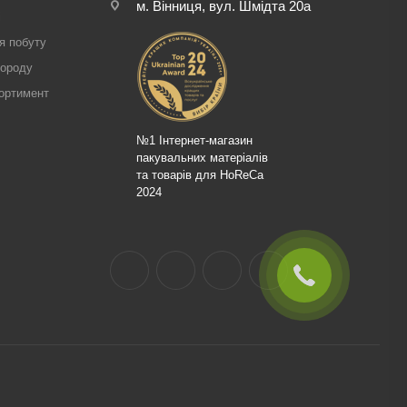
м. Вінниця, вул. Шмідта 20а
і
я побуту
городу
ортимент
№1 Інтернет-магазин
пакувальних матеріалів
та товарів для HoReCa
2024