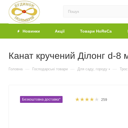
Новинки
Акції
Товари HoReCa
Канат кручений Ділонг d-8 
—
—
—
Головна
Господарські товари
Для саду, городу
Трос
Безкоштовна доставка*
259