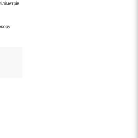
іліметрів
екору