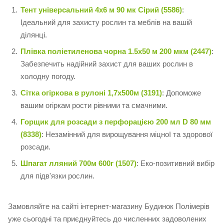
Тент універсальний 4х6 м 90 мк Сірий (5586)
:
Ідеальний для захисту рослин та меблів на вашій
ділянці.
Плівка поліетиленова чорна 1.5х50 м 200 мкм (2447)
:
Забезпечить надійний захист для ваших рослин в
холодну погоду.
Сітка огіркова в рулоні 1,7х500м (3191)
: Допоможе
вашим огіркам рости рівними та смачними.
Горщик для розсади з перфорацією 200 мл D 80 мм
(8338)
: Незамінний для вирощування міцної та здорової
розсади.
Шпагат лляний 700м 600г (1507)
: Еко-позитивний вибір
для підв'язки рослин.
Замовляйте на сайті інтернет-магазину Будинок Полімерів
уже сьогодні та приєднуйтесь до численних задоволених