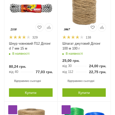
329
138
Шнур човновий П12 Ділонг
Шпагат джутовий Ділонг
d 7 мм 15 м
100 м 100 г
В наявності
В наявності
25,00
грн.
від 30
24,00
грн.
80,24
грн.
від 40
77,03
грн.
від 112
22,75
грн.
Відправимо сьогодні
Відправимо сьогодні
Купити
Купити