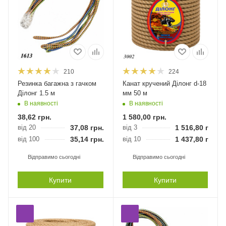
210
224
Резинка багажна з гачком
Канат кручений Ділонг d-18
Ділонг 1.5 м
мм 50 м
В наявності
В наявності
38,62
грн.
1 580,00
грн.
від 20
37,08
грн.
від 3
1 516,80
грн.
від 100
35,14
грн.
від 10
1 437,80
грн.
Відправимо сьогодні
Відправимо сьогодні
Купити
Купити