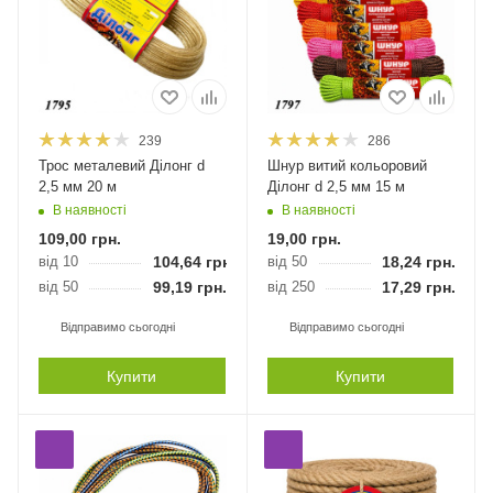
239
286
Трос металевий Ділонг d
Шнур витий кольоровий
2,5 мм 20 м
Ділонг d 2,5 мм 15 м
В наявності
В наявності
109,00
грн.
19,00
грн.
від 10
104,64
грн.
від 50
18,24
грн.
від 50
99,19
грн.
від 250
17,29
грн.
Відправимо сьогодні
Відправимо сьогодні
Купити
Купити