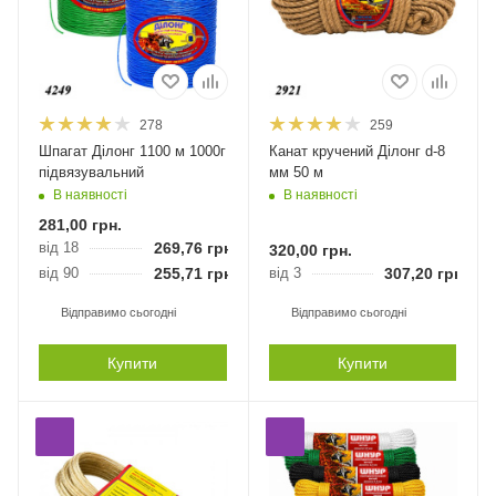
278
259
Шпагат Ділонг 1100 м 1000г
Канат кручений Ділонг d-8
підвязувальний
мм 50 м
В наявності
В наявності
281,00
грн.
від 18
269,76
грн.
320,00
грн.
від 90
255,71
грн.
від 3
307,20
грн.
Відправимо сьогодні
Відправимо сьогодні
Купити
Купити