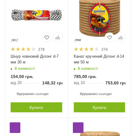
278
274
Шнур човновий Ділонг d-7
Канат кручений Ділонг d-14
мм 30 м
мм 50 м
В наявності
В наявності
154,50
грн.
785,00
грн.
від 20
148,32
грн.
від 10
753,60
грн.
Відправимо сьогодні
Відправимо сьогодні
Купити
Купити