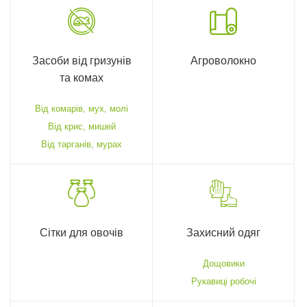
Засоби від гризунів
Агроволокно
та комах
Від комарів, мух, молі
Від крис, мишей
Від тарганів, мурах
Сітки для овочів
Захисний одяг
Дощовики
Рукавиці робочі