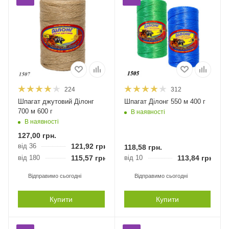
224
312
Шпагат джутовий Ділонг
Шпагат Ділонг 550 м 400 г
700 м 600 г
В наявності
В наявності
127,00
грн.
від 36
121,92
грн.
118,58
грн.
від 180
115,57
грн.
від 10
113,84
грн.
Відправимо сьогодні
Відправимо сьогодні
Купити
Купити