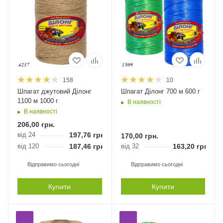
158
10
Шпагат джутовий Ділонг
Шпагат Ділонг 700 м 600 г
1100 м 1000 г
В наявності
В наявності
206,00
грн.
від 24
197,76
грн.
170,00
грн.
від 120
187,46
грн.
від 32
163,20
грн.
Відправимо сьогодні
Відправимо сьогодні
Купити
Купити