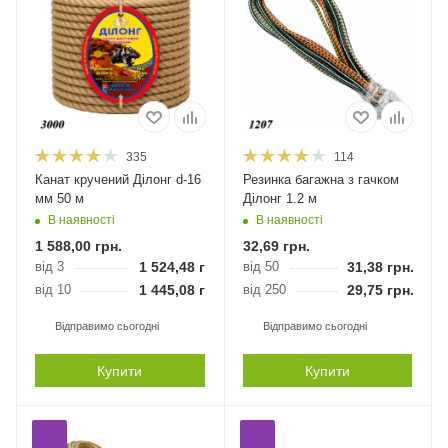
335
114
Канат кручений Ділонг d-16
Резинка багажна з гачком
мм 50 м
Ділонг 1.2 м
В наявності
В наявності
1 588,00
грн.
32,69
грн.
від 3
1 524,48
грн.
від 50
31,38
грн.
від 10
1 445,08
грн.
від 250
29,75
грн.
Відправимо сьогодні
Відправимо сьогодні
Купити
Купити