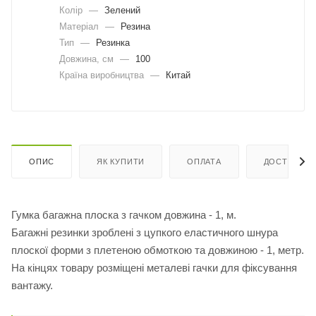
Колір
—
Зелений
Матеріал
—
Резина
Тип
—
Резинка
Довжина, cм
—
100
Країна виробництва
—
Китай
ОПИС
ЯК КУПИТИ
ОПЛАТА
ДОСТАВКА
Гумка багажна плоска з гачком довжина - 1, м.
Багажні резинки зроблені з цупкого еластичного шнура
плоскої форми з плетеною обмоткою та довжиною - 1, метр.
На кінцях товару розміщені металеві гачки для фіксування
вантажу.