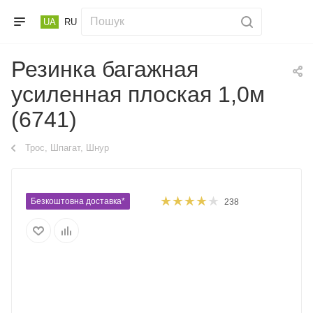
UA
RU
Резинка багажная
усиленная плоская 1,0м
(6741)
Трос, Шпагат, Шнур
Безкоштовна доставка*
238