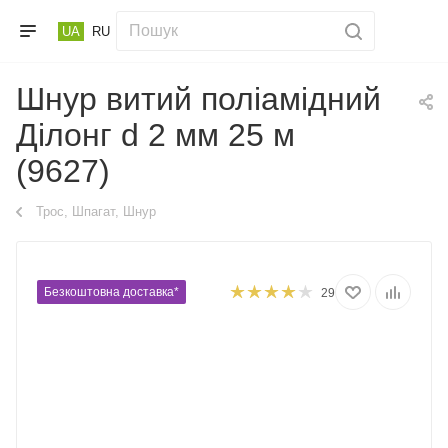
UA
RU
Шнур витий поліамідний
Ділонг d 2 мм 25 м
(9627)
Трос, Шпагат, Шнур
Безкоштовна доставка*
29