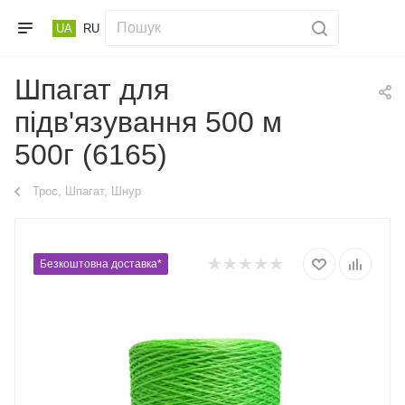
UA
RU
Шпагат для
підв'язування 500 м
500г (6165)
Трос, Шпагат, Шнур
Безкоштовна доставка*