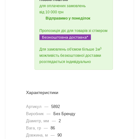
для оплачених замовлень
від 10 000 грн
Відправимо у понеділок
Пропозиція діє для товарів зі стікером
3
Для замовлень об'ємом більше 1м
можливість безкоштовної доставки
розглядається індивідуально
Характеристики
Артикул
—
5892
Виробник
—
Без Бренду
Діаметр, мм
—
2
Вага, гр
—
86
Довжина, м
—
90