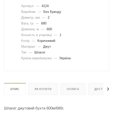
Артикул
—
4124
Виробник
—
Без Бренду
Діаметр, мм
—
2
Вага, гр
—
680
Довжина, м
—
600
Кількість в упаковці
—
1
Колір
—
Коричневий
Матеріал
—
Джут
Тип
—
Шпагат
Країна виробництва
—
Україна
ОПИС
ЯК КУПИТИ
ОПЛАТА
ДОСТАВКА
Шпагат джутовий бухта 600м/680г.