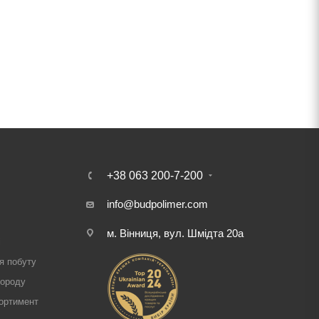
+38 063 200-7-200
info@budpolimer.com
м. Вінниця, вул. Шмідта 20а
і
я побуту
городу
ортимент