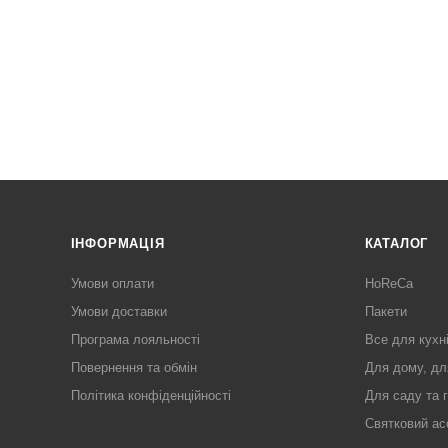
ІНФОРМАЦІЯ
КАТАЛОГ
Умови оплати
HoReCa
Умови доставки
Пакети
Програма лояльності
Все для кухн
Повернення та обмін
Для дому, дл
Політика конфіденційності
Для саду та 
Святковий ас