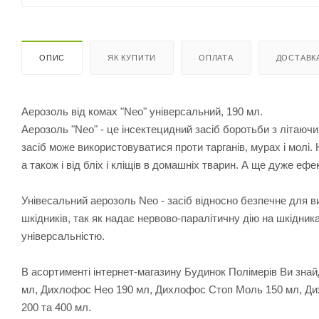
ОПИС
ЯК КУПИТИ
ОПЛАТА
ДОСТАВК
Аерозоль від комах "Neo" універсальний, 190 мл.
Аерозоль "Neo" - це інсектецидний засіб боротьби з літаючи
засіб може використовуватися проти тарганів, мурах і молі. 
а також і від бліх і кліщів в домашніх тварин. А ще дуже ефе
Унівесальний аерозоль Neo - засіб відносно безпечне для в
шкідників, так як надає нервово-паралітичну дію на шкідник
універсальністю.
В асортименті інтернет-магазину Будинок Полімерів Ви зн
мл, Дихлофос Нео 190 мл, Дихлофос Стоп Моль 150 мл, Ди
200 та 400 мл.