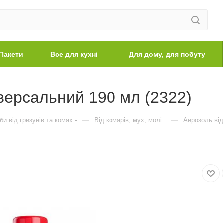
Пакети
Все для кухні
Для дому, для побуту
версальний 190 мл (2322)
—
—
би від гризунів та комах
Від комарів, мух, молі
Аерозоль від