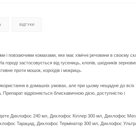
А
ВІДГУКИ
ми і повзаючими комахами, яке має хімічні речовини в своєму ск
На городі застосовується від гусениць, клопів, шкідників зернови
ктивне проти мошок, короїдів і мокриць.
икористання в домашніх умовах, але при цьому нещадне до всіх 
а. Препарат відрізняється блискавичною дією, доступністю і
айдете Дихлофос 240 мл, Дихлофос Кіллер 300 мл, Дихлофос Мег
хлофос Тарацид, Дихлофос Термінатор 300 мл, Дихлофос Ультр