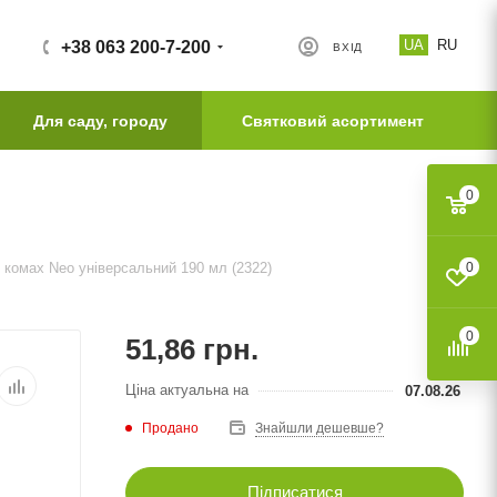
UA
RU
+38 063 200-7-200
ВХІД
Для саду, городу
Святковий асортимент
0
 комах Neo універсальний 190 мл (2322)
0
0
51,86
грн.
Ціна актуальна на
07.08.26
Продано
Знайшли дешевше?
Підписатися