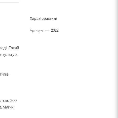
Характеристики
Артикул
—
2322
ладі. Такий
х культур,
типів
атокс 200
а Магик