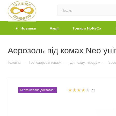
Новинки
Акції
Товари HoReCa
Аерозоль від комах Neo уні
—
—
—
Головна
Господарські товари
Для саду, городу
Засо
Безкоштовна доставка*
43