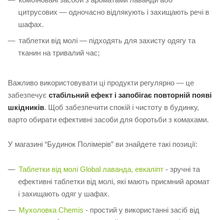
цитрусових — одночасно відлякують і захищають речі в
шафах.
таблетки від молі — підходять для захисту одягу та
тканин на тривалий час;
Важливо використовувати ці продукти регулярно — це
забезпечує
стабільний ефект і запобігає повторній появі
шкідників
. Щоб забезпечити спокій і чистоту в будинку,
варто обирати ефективні засоби для боротьби з комахами.
У магазині “Будинок Полімерів” ви знайдете такі позиції:
Таблетки від молі Global лаванда, евкаліпт
- зручні та
ефективні таблетки від молі, які мають приємний аромат
і захищають одяг у шафах.
Мухоловка Chemis
- простий у використанні засіб від