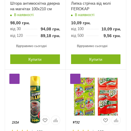
Штора антимоскітна дверна
Липка стрічка від молі
на магнітах 100х210 см
FEROKAP
В наявності
В наявності
98,00
грн.
10,09
грн.
від 30
94,08
грн.
від 100
10,09
грн.
від 120
89,18
грн.
від 500
9,56
грн.
Відправимо сьогодні
Відправимо сьогодні
Купити
Купити