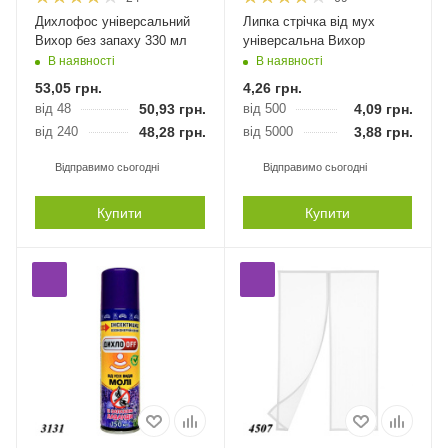
Дихлофос універсальний
Липка стрічка від мух
Вихор без запаху 330 мл
універсальна Вихор
В наявності
В наявності
53,05
грн.
4,26
грн.
від 48
50,93
грн.
від 500
4,09
грн.
від 240
48,28
грн.
від 5000
3,88
грн.
Відправимо сьогодні
Відправимо сьогодні
Купити
Купити