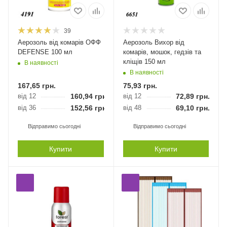
39
Аерозоль від комарів ОФФ
Аерозоль Вихор від
DEFENSE 100 мл
комарів, мошок, гедзів та
кліщів 150 мл
В наявності
В наявності
167,65
грн.
75,93
грн.
від 12
160,94
грн.
від 12
72,89
грн.
від 36
152,56
грн.
від 48
69,10
грн.
Відправимо сьогодні
Відправимо сьогодні
Купити
Купити