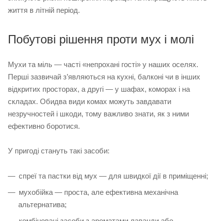
життя в літній період.
Побутові рішення проти мух і молі
Мухи та міль — часті «непрохані гості» у наших оселях.
Перші зазвичай з’являються на кухні, балконі чи в інших
відкритих просторах, а другі — у шафах, коморах і на
складах. Обидва види комах можуть завдавати
незручностей і шкоди, тому важливо знати, як з ними
ефективно боротися.
У пригоді стануть такі засоби:
спреї та пастки від мух — для швидкої дії в приміщенні;
мухобійка — проста, але ефективна механічна
альтернатива;
комбіновані засоби з ароматами лаванди або