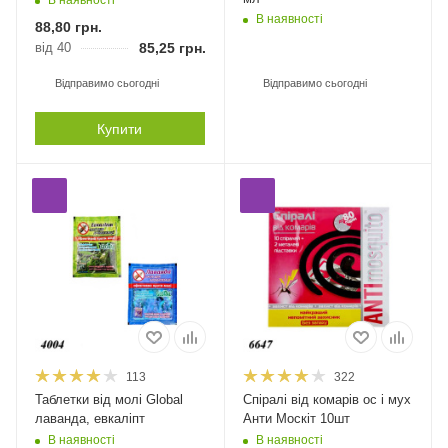
В наявності
В наявності
88,80
грн.
від 40
85,25
грн.
Відправимо сьогодні
Відправимо сьогодні
Купити
113
322
Таблетки від молі Global
Спіралі від комарів ос і мух
лаванда, евкаліпт
Анти Москіт 10шт
В наявності
В наявності