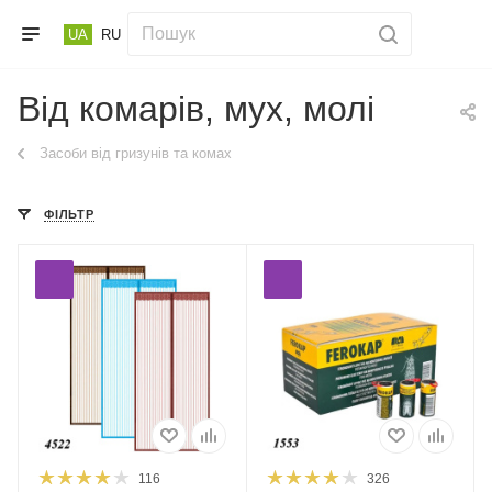
UA
RU
Від комарів, мух, молі
Засоби від гризунів та комах
ФІЛЬТР
116
326