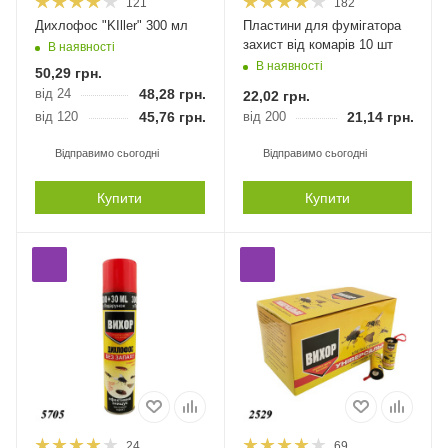
121
182
Дихлофос "KIller" 300 мл
Пластини для фумігатора
захист від комарів 10 шт
В наявності
В наявності
50,29
грн.
від 24
48,28
грн.
22,02
грн.
від 120
45,76
грн.
від 200
21,14
грн.
Відправимо сьогодні
Відправимо сьогодні
Купити
Купити
24
69