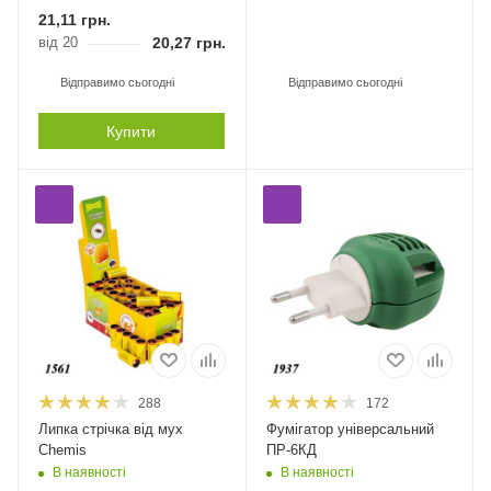
21,11
грн.
від 20
20,27
грн.
Відправимо сьогодні
Відправимо сьогодні
Купити
288
172
Липка стрічка від мух
Фумігатор універсальний
Chemis
ПР-6КД
В наявності
В наявності