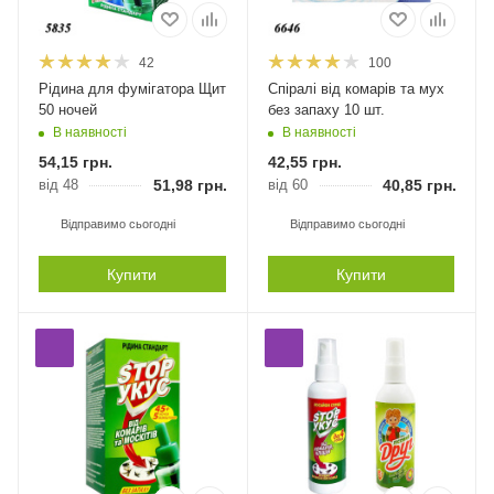
42
100
Рідина для фумігатора Щит
Спіралі від комарів та мух
50 ночей
без запаху 10 шт.
В наявності
В наявності
54,15
грн.
42,55
грн.
від 48
51,98
грн.
від 60
40,85
грн.
Відправимо сьогодні
Відправимо сьогодні
Купити
Купити