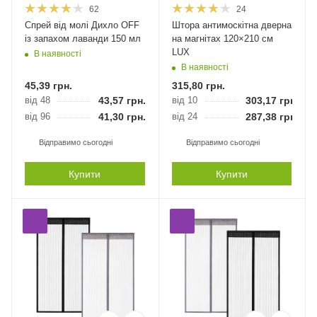
62
24
Спрей від молі Дихло OFF
Штора антимоскітна дверна
із запахом лаванди 150 мл
на магнітах 120×210 см
LUX
В наявності
В наявності
45,39
грн.
315,80
грн.
від 48
43,57
грн.
від 10
303,17
грн.
від 96
41,30
грн.
від 24
287,38
грн.
Відправимо сьогодні
Відправимо сьогодні
Купити
Купити