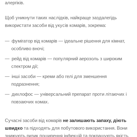
алергіків.
Щоб уникнути таких наслідків, найкраще заздалегідь
використати засоби від укусів комарів, зокрема:
фумігатор від комарів — ідеальне рішення для кімнат,
особливо вночі;
рейд від комарів — популярний аерозоль з широким
спектром дії;
інші засоби — креми або гелі для зменшення
подразнення;
дихлофос — універсальний препарат проти літаючих і
повзаючих комах.
Сучасні засоби від комарів
не залишають запаху, діють
швидко
та підходять для побутового використання. Вони
знижують ризик поширення інфекцій та покращують якість