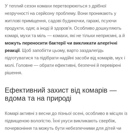
У теплий сезон комахи перетворюються з дрібної
незручності на серйозну проблему. Вони проникають у
житлові приміщення, садові будиночки, гаражі, псуючи
продукти, одяг, а іноді й здоров’я. Особливо дошкуляють
комарі, мухи та міль — комахи, які не тільки неприємні, а й
можуть переносити бактерії чи викликати алергічні
реакції
. Щоб запобігти цьому, варто заздалегідь
підготуватися та підібрати надійні засоби від комарів, мух і
молі. Головне — обрати ефективні, безпечні й перевірені
рішення.
Ефективний захист від комарів —
вдома та на природі
Комарі активні з весни до пізньої осені, особливо в місцях із
підвищеною вологістю. Їхні укуси викликають свербіж,
почервоніння та можуть бути небезпечними для дітей чи