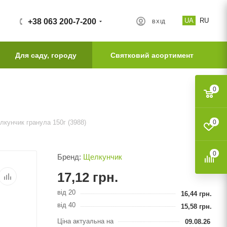
UA
RU
+38 063 200-7-200
ВХІД
Для саду, городу
Святковий асортимент
0
елкунчик гранула 150г (3988)
0
0
Бренд:
Щелкунчик
17,12
грн.
від 20
16,44
грн.
від 40
15,58
грн.
Ціна актуальна на
09.08.26