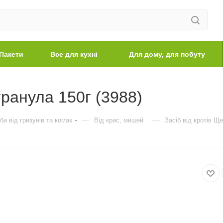
Пакети
Все для кухні
Для дому, для побуту
гранула 150г (3988)
—
—
би від гризунів та комах
Від крис, мишей
Засіб від кротів Щ