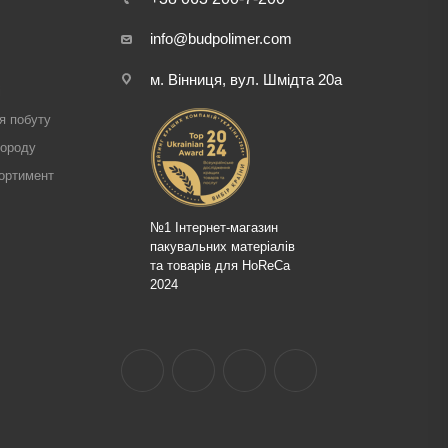
info@budpolimer.com
м. Вінниця, вул. Шмідта 20а
і
я побуту
городу
ортимент
№1 Інтернет-магазин
пакувальних матеріалів
та товарів для HoReCa
2024