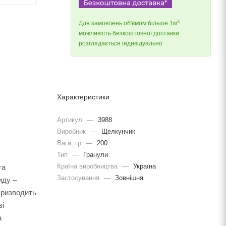
3
Для замовлень об'ємом більше 1м
можливість безкоштовної доставки
розглядається індивідуально
Характеристики
Артикул
—
3988
Виробник
—
Щелкунчик
Вага, гр
—
200
Тип
—
Гранули
Країна виробництва
—
Україна
та
Застосування
—
Зовнішня
иду –
призводить
ві
а