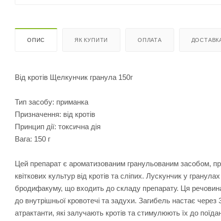
ОПИС
ЯК КУПИТИ
ОПЛАТА
ДОСТАВК
Від кротів Щелкунчик гранула 150г
Тип засобу: приманка
Призначення: від кротів
Принцип дії: токсична дія
Вага: 150 г
Цей препарат є ароматизованим гранульованим засобом, при
квіткових культур від кротів та сліпих. Лускунчик у гранула
бродифакуму, що входить до складу препарату. Ця речовина
до внутрішньої кровотечі та задухи. Загибель настає через 
атрактанти, які залучають кротів та стимулюють їх до поїд