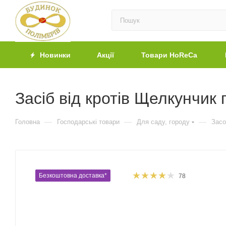
Новинки
Акції
Товари HoReCa
Засіб від кротів Щелкунчик 
—
—
—
Головна
Господарські товари
Для саду, городу
Засо
Безкоштовна доставка*
78