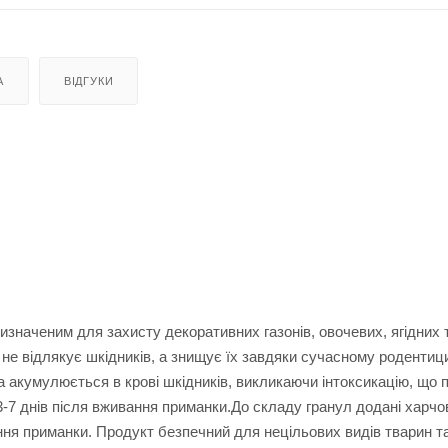
А
ВІДГУКИ
значеним для захисту декоративних газонів, овочевих, ягідних 
х не відлякує шкідників, а знищує їх завдяки сучасному родентиц
 акумулюється в крові шкідників, викликаючи інтоксикацію, що 
3-7 днів після вживання приманки.До складу гранул додані харчо
ання приманки. Продукт безпечний для нецільових видів тварин т