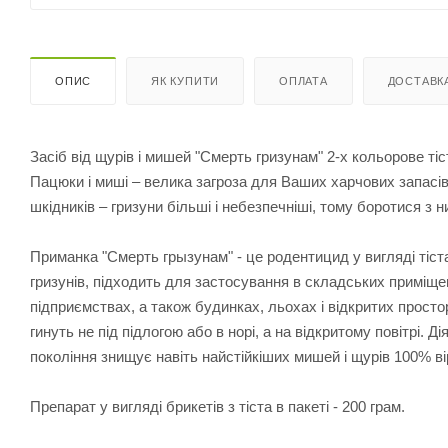
ОПИС
ЯК КУПИТИ
ОПЛАТА
ДОСТАВК
Засіб від щурів і мишей "Смерть гризунам" 2-х кольорове тіст
Пацюки і миші – велика загроза для Ваших харчових запасів т
шкідників – гризуни більші і небезпечніші, тому боротися з 
Приманка "Смерть грызунам" - це родентицид у вигляді тіст
гризунів, підходить для застосування в складських приміщ
підприємствах, а також будинках, льохах і відкритих просто
гинуть не під підлогою або в норі, а на відкритому повітрі. Д
покоління знищує навіть найстійкіших мишей і щурів 100% ві
Препарат у вигляді брикетів з тіста в пакеті - 200 грам.