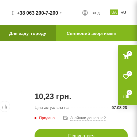
UA
RU
+38 063 200-7-200
ВХІД
Для саду, городу
Святковий асортимент
0
0
0
10,23
грн.
Ціна актуальна на
07.08.26
Продано
Знайшли дешевше?
Підписатися