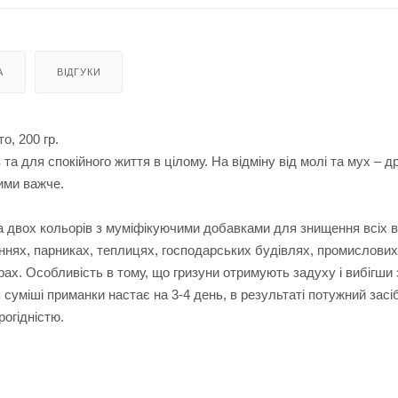
А
ВІДГУКИ
о, 200 гр.
а для спокійного життя в цілому. На відміну від молі та мух – д
ними важче.
а двох кольорів з муміфікуючими добавками для знищення всіх в
еннях, парниках, теплицях, господарських будівлях, промислових
рах. Особливість в тому, що гризуни отримують задуху і вибігши 
ія суміші приманки настає на 3-4 день, в результаті потужний засі
рогідністю.