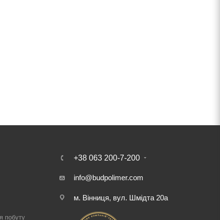
+38 063 200-7-200
info@budpolimer.com
м. Вінниця, вул. Шмідта 20а
і
я побуту