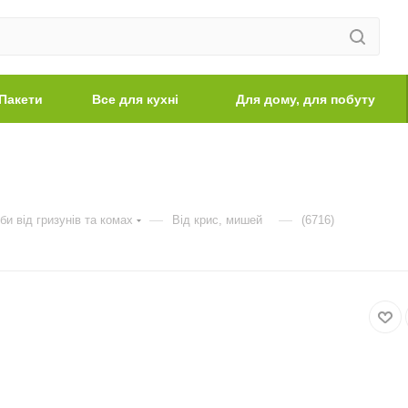
Пакети
Все для кухні
Для дому, для побуту
—
—
би від гризунів та комах
Від крис, мишей
(6716)