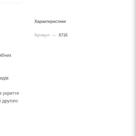
Характеристики
Артикул
—
6716
рібних
идів
з укриття
б другого