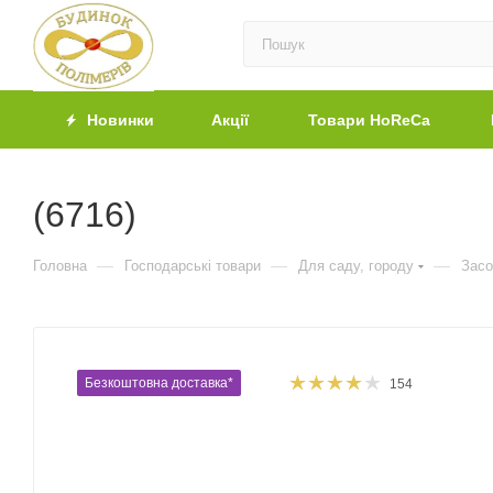
Новинки
Акції
Товари HoReCa
(6716)
—
—
—
Головна
Господарські товари
Для саду, городу
Засо
Безкоштовна доставка*
154