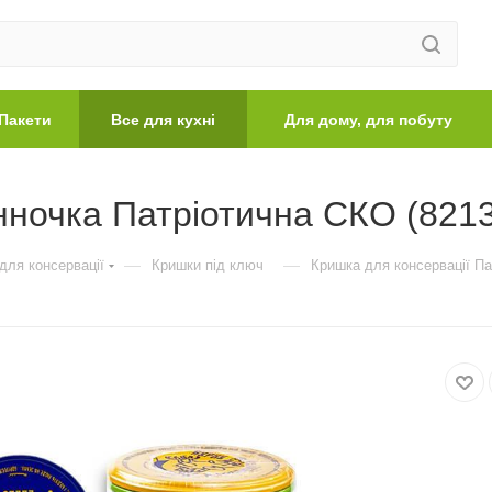
Пакети
Все для кухні
Для дому, для побуту
нночка Патріотична СКО (8213
—
—
для консервації
Кришки під ключ
Кришка для консервації Па