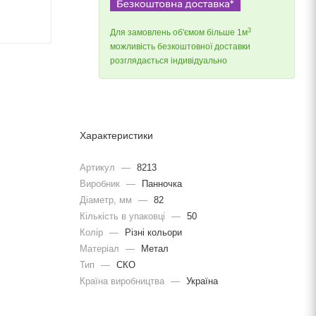
3
Для замовлень об'ємом більше 1м
можливість безкоштовної доставки
розглядається індивідуально
Характеристики
Артикул
—
8213
Виробник
—
Панночка
Діаметр, мм
—
82
Кількість в упаковці
—
50
Колір
—
Різні кольори
Матеріал
—
Метал
Тип
—
СКО
Країна виробництва
—
Україна