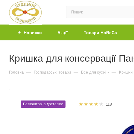
Новинки
Акції
Товари HoReCa
Кришка для консервації Па
—
—
—
Головна
Господарські товари
Все для кухні
Кришки 
Безкоштовна доставка*
118