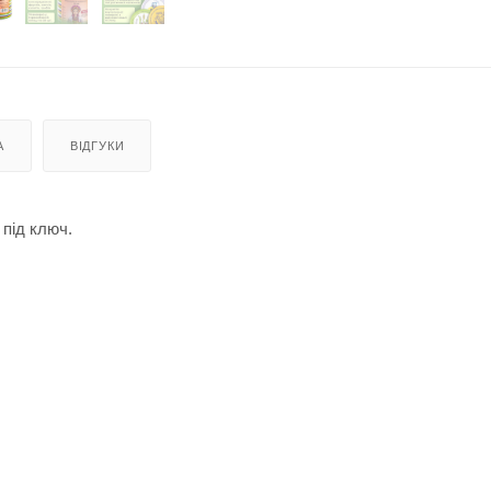
А
ВІДГУКИ
під ключ.