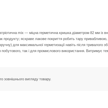
ріотична mix — міцна герметична кришка діаметром 82 мм із вн
мак продукту; яскраве лакове покриття робить тару привабливою,
ручну) для максимальної герметизації навіть після тривалого зб
ля побутового, так і для промислового використання. Витримує т
го зовнішнього вигляду товару.