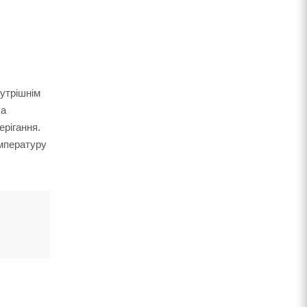
утрішнім
 а
ерігання.
емпературу