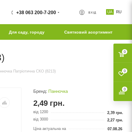
UA
RU
+38 063 200-7-200
ВХІД
Для саду, городу
Святковий асортимент
0
)
нночка Патріотична СКО (8213)
0
0
Бренд:
Панночка
2,49
грн.
від 1200
2,39
грн.
від 3000
2,27
грн.
Ціна актуальна на
07.08.26