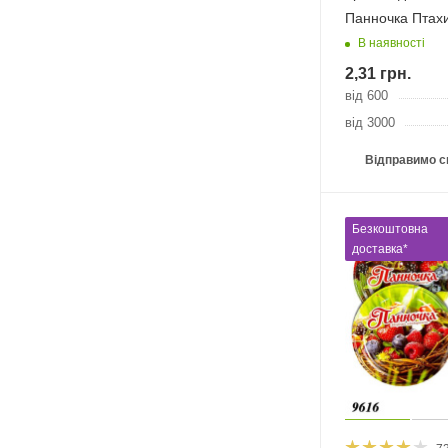
Панночка Птах
В наявності
2,31
грн.
від 600
від 3000
Відправимо с
Безкоштовна
доставка*