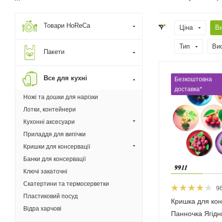
Товари HoReCa
Ціна
В
Тип
Ви
Пакети
Все для кухні
Безкоштовна
доставка*
Ножі та дошки для нарізки
Лотки, контейнери
Кухонні аксесуари
Приладдя для випічки
Кришки для консервації
Банки для консервації
Ключі закаточні
Скатертини та термосерветки
9
Пластиковий посуд
Кришка для кон
Відра харчові
Панночка Ягідн