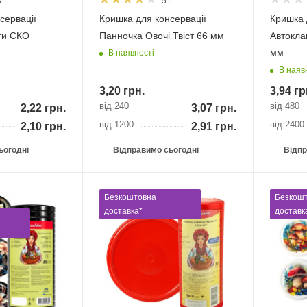
3
51
сервації
Кришка для консервації
Кришка 
ти СКО
Панночка Овочі Твіст 66 мм
Автокла
мм
В наявності
В наяв
3,20
грн.
3,94
гр
від 240
від 480
2,22
грн.
3,07
грн.
від 1200
від 2400
2,10
грн.
2,91
грн.
ьогодні
Відправимо сьогодні
Відпр
Безкоштовна
Безкош
доставка*
доставк