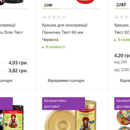
сервації
Кришка для консервації
Кришка 
 Лілія Твіст
Панночка Твіст 66 мм
Твіст 8
Червона
В наяв
В наявності
4,20
гр
від 240
4,03
грн.
від 1200
3,82
грн.
ьогодні
Відправимо сьогодні
Відпр
Безкоштовна
Безкош
доставка*
доставк