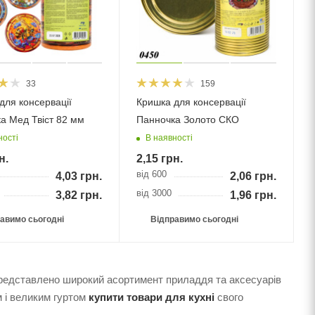
33
159
для консервації
Кришка для консервації
а Мед Твіст 82 мм
Панночка Золото СКО
ності
В наявності
н.
2,15
грн.
від 600
4,03
грн.
2,06
грн.
від 3000
3,82
грн.
1,96
грн.
авимо сьогодні
Відправимо сьогодні
редставлено широкий асортимент приладдя та аксесуарів
м і великим гуртом
купити товари для кухні
свого