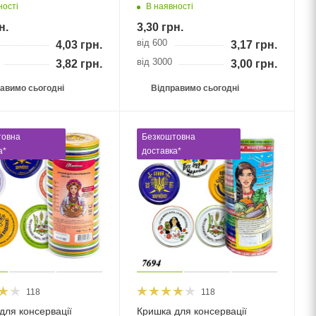
ності
В наявності
н.
3,30
грн.
від 600
4,03
грн.
3,17
грн.
від 3000
3,82
грн.
3,00
грн.
авимо сьогодні
Відправимо сьогодні
товна
Безкоштовна
а*
доставка*
118
118
для консервації
Кришка для консервації