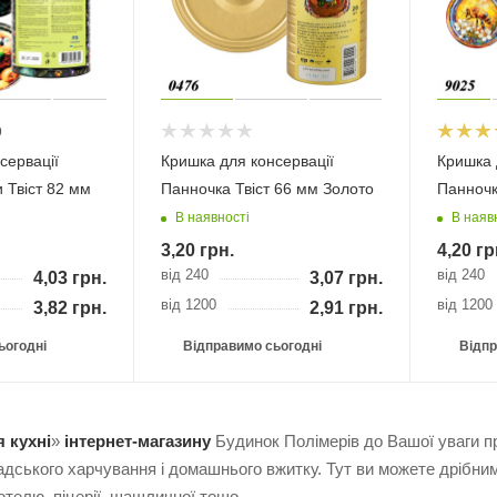
9
сервації
Кришка для консервації
Кришка 
 Твіст 82 мм
Панночка Твіст 66 мм Золото
Панночк
В наявності
В наяв
3,20
грн.
4,20
гр
від 240
від 240
4,03
грн.
3,07
грн.
від 1200
від 1200
3,82
грн.
2,91
грн.
ьогодні
Відправимо сьогодні
Відпр
 кухні
»
інтернет-магазину
Будинок Полімерів до Вашої уваги п
адського харчування і домашнього вжитку. Тут ви можете дрібни
отелю, піцерії, шашличної тощо.