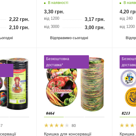
В наявності
В наяв
3,30
грн.
4,20
гр
від 1200
від 240
2,22
грн.
3,17
грн.
від 3000
від 1200
2,10
грн.
3,00
грн.
ьогодні
Відправимо сьогодні
Відпр
Безкоштовна
Безкош
доставка*
доставк
47
80
сервації
Кришка для консервації
Кришка 