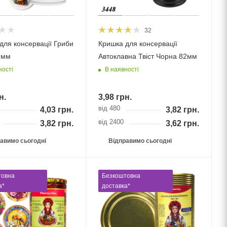
32
для консервації Гриби
Кришка для консервації
2 мм
Автоклавна Твіст Чорна 82мм
ності
В наявності
н.
3,98
грн.
від 480
4,03
грн.
3,82
грн.
від 2400
3,82
грн.
3,62
грн.
авимо сьогодні
Відправимо сьогодні
товна
Безкоштовна
а*
доставка*