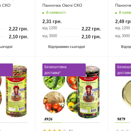
и СКО
Панночка Овочі СКО
Панночк
В наявності
В наяв
2,31
грн.
2,49
гр
від 1200
від 1200
2,22
грн.
2,22
грн.
від 3000
від 3000
2,10
грн.
2,10
грн.
ьогодні
Відправимо сьогодні
Відпр
Безкоштовна
Безкош
доставка*
доставк