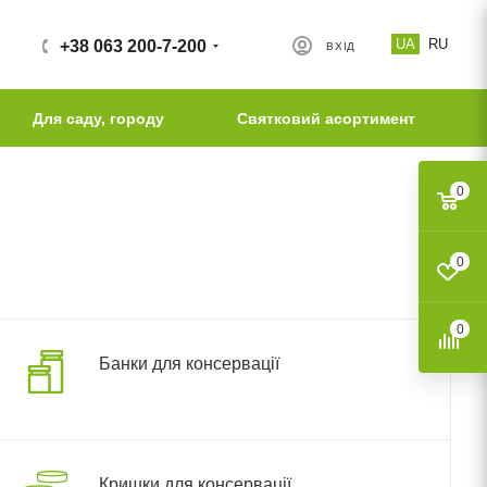
UA
RU
+38 063 200-7-200
ВХІД
Для саду, городу
Святковий асортимент
0
0
0
Банки для консервації
Кришки для консервації