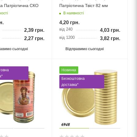
а Патріотична СКО
Патріотична Твіст 82 мм
ності
В наявності
н.
4,20
грн.
від 240
2,39
грн.
4,03
грн.
від 1200
2,27
грн.
3,82
грн.
авимо сьогодні
Відправимо сьогодні
товна
Новинка
а*
Безкоштовна
доставка*