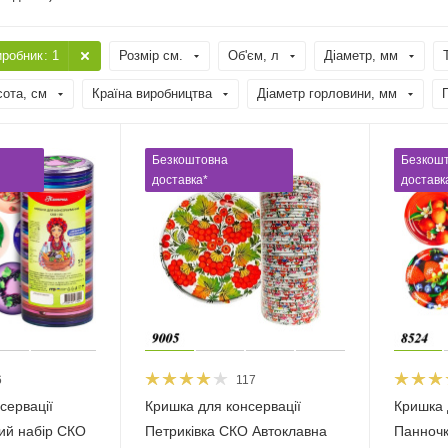
иробник
: 1
Розмір см.
Об'єм, л
Діаметр, мм
сота, см
Країна виробництва
Діаметр горловини, мм
Безкоштовна
Безкош
доставка*
доставк
6
117
сервації
Кришка для консервації
Кришка 
ий набір СКО
Петриківка СКО Автоклавна
Панночк