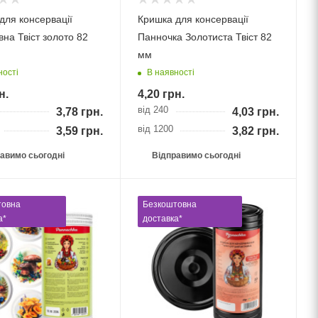
для консервації
Кришка для консервації
вна Твіст золото 82
Панночка Золотиста Твіст 82
мм
ності
В наявності
н.
4,20
грн.
від 240
3,78
грн.
4,03
грн.
від 1200
3,59
грн.
3,82
грн.
авимо сьогодні
Відправимо сьогодні
товна
Безкоштовна
а*
доставка*