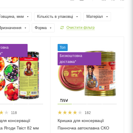
Товщина, мкм
Кількість в упаковці
Матеріал
Призначення
Форма
Очистити фільтр
товна
Топ
а*
Безкоштовна
доставка*
118
182
для консервації
Кришка для консервації
а Ягоди Твіст 82 мм
Панночка автоклавна СКО