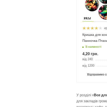
4
Кришка для кон
Панночка Птахи
В наявності
4,20
грн.
від 240
від 1200
Відправимо с
У розділі «
Все для
для закладів гром
ресторану, кафе, г