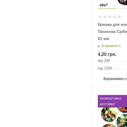
Кришка для кон
Панночка Срібна
82 мм
В наявності
4,20
грн.
від 240
від 1200
Відправимо с
Безкоштовна
доставка*