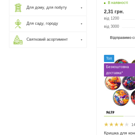
В наявності
Для дому, для побуту
2,31
грн.
від 1200
Для саду, городу
від 3000
Відправимо с
Святковий асортимент
Топ
Безкоштовна
доставка*
1
Кришка для кон